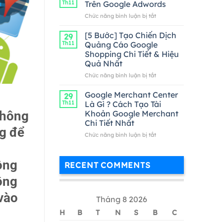
Th11
Trên Google Adwords
Google
ở
Chức năng bình luận bị tắt
Adwords
Cách
Hiệu
Kiểm
[5 Bước] Tạo Chiến Dịch
Quả
29
Tra
Nhất
Th11
Quảng Cáo Google
Từ
Shopping Chi Tiết & Hiệu
Khóa
Quả Nhất
Trên
Google
ở
Chức năng bình luận bị tắt
Adwords
[5
Bước]
Google Merchant Center
29
Tạo
Th11
Là Gì ? Cách Tạo Tài
Chiến
thông
Khoản Google Merchant
Dịch
Chi Tiết Nhất
Quảng
ng để
Cáo
ở
Chức năng bình luận bị tắt
Google
Google
Shopping
Merchant
Chi
Center
ồng
RECENT COMMENTS
Tiết
Là
&
Gì
ông
Hiệu
?
Quả
Cách
vào
Tháng 8 2026
Nhất
Tạo
Tài
H
B
T
N
S
B
C
Khoản