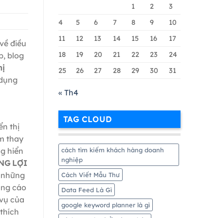
Google
1
2
3
Merchant
Chi
4
5
6
7
8
9
10
Tiết
11
12
13
14
15
16
17
Nhất
về điều
18
19
20
21
22
23
24
b, blog
hị
25
26
27
28
29
30
31
 dụng
« Th4
TAG CLOUD
n thị
m thay
cách tìm kiếm khách hàng doanh
g hiển
nghiệp
NG LỢI
 những
Cách Viết Mẫu Thư
ảng cáo
Data Feed Là Gì
 vụ của
google keyword planner là gì
thích