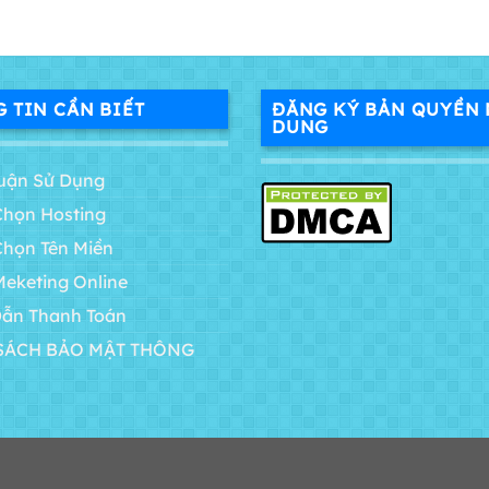
 TIN CẦN BIẾT
ĐĂNG KÝ BẢN QUYỀN 
DUNG
uận Sử Dụng
Chọn Hosting
Chọn Tên Miền
Meketing Online
ẫn Thanh Toán
SÁCH BẢO MẬT THÔNG