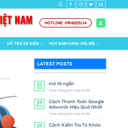
VIỆT NAM
HOTLINE: 0906223114
HỔ TRỢ SỰ KIỆN
HỌC BÁN HÀNG ONLINE
LATEST POSTS
mô tả ngắn
21
Th4
ở
Chức năng bình luận bị tắt
mô
tả
Cách Thanh Toán Google
29
ngắn
Th11
Adwords Hiệu Quả Nhất
ở
Chức năng bình luận bị tắt
Cách
Thanh
Cách Kiểm Tra Từ Khóa
29
Toán