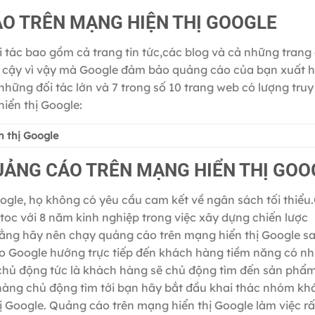
ÁO TRÊN MẠNG HIỆN THỊ GOOGLE
i tác bao gồm cả trang tin tức,các blog và cả những tran
n cậy vì vậy mà Google đảm bảo quảng cáo của bạn xuất h
những đối tác lớn và 7 trong số 10 trang web có lượng truy
hiển thị Google:
n thị Google
UẢNG CÁO TRÊN MẠNG HIỂN THỊ
GOO
ogle, họ không có yêu cầu cam kết về ngân sách tối thiểu.
toc với 8 năm kinh nghiệp trong việc xây dựng chiến lược
rằng hãy nên chạy quảng cáo trên mạng hiển thị Google sa
o Google hướng trực tiếp đến khách hàng tiềm năng có nh
chủ động tức là khách hàng sẽ chủ động tìm đến sản phẩ
hàng chủ động tìm tới bạn hãy bắt đầu khai thác nhóm kh
 Google. Quảng cáo trên mạng hiển thị Google làm việc rấ