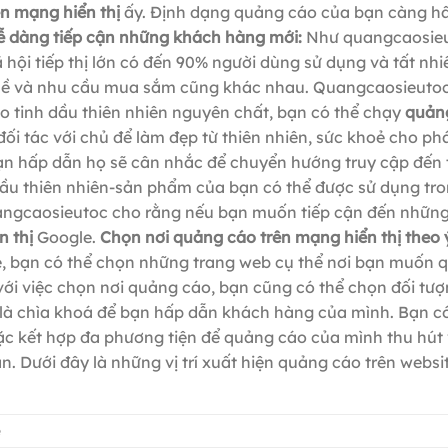
n mạng hiển thị
ấy. Định dạng quảng cáo của bạn càng h
ễ dàng tiếp cận những khách hàng mới:
Như quangcaosieu
 hội tiếp thị lớn có đến 90% người dùng sử dụng và tất nhi
hề và nhu cầu mua sắm cũng khác nhau. Quangcaosieutoc
o tinh dầu thiên nhiên nguyên chất, bạn có thể chạy
quản
ối tác với chủ để làm đẹp từ thiên nhiên, sức khoẻ cho phá
n hấp dẫn họ sẽ cân nhắc để chuyển hướng truy cập đến 
h dầu thiên nhiên-sản phẩm của bạn có thể được sử dụng tro
uangcaosieutoc cho rằng nếu bạn muốn tiếp cận đến nhữn
n thị
Google.
Chọn nơi quảng cáo trên mạng hiển thị theo 
e, bạn có thể chọn những trang web cụ thể nơi bạn muốn 
với việc chọn nơi quảng cáo, bạn cũng có thể chọn đối tư
 là chìa khoá để bạn hấp dẫn khách hàng của mình. Bạn c
ặc kết hợp đa phương tiện để quảng cáo của mình thu hút
Dưới đây là những vị trí xuất hiện quảng cáo trên websi