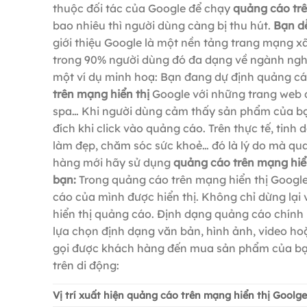
thuộc đối tác của Google để chạy
quảng cáo trê
bao nhiêu thì người dùng càng bị thu hút.
Bạn d
giới thiệu Google là một nền tảng trang mạng xã
trong 90% người dùng đó đa dạng về ngành ng
một ví dụ minh hoạ: Bạn đang dự định quảng cá
trên mạng hiển thị
Google với những trang web đ
spa… Khi người dùng cảm thấy sản phẩm của bạ
đích khi click vào quảng cáo. Trên thực tế, tin
làm đẹp, chăm sóc sức khoẻ… đó là lý do mà q
hàng mới hãy sử dụng
quảng cáo trên mạng hiể
bạn:
Trong quảng cáo trên mạng hiển thị Googl
cáo của mình được hiển thị. Không chỉ dừng lại 
hiển thị quảng cáo. Định dạng quảng cáo chính
lựa chọn định dạng văn bản, hình ảnh, video ho
gọi được khách hàng đến mua sản phẩm của bạn. 
trên di động:
Vị trí xuất hiện quảng cáo trên mạng hiển thị Goolge