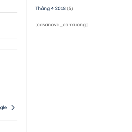
Tháng 4 2018
(5)
[casanova_canxuong]
ogle