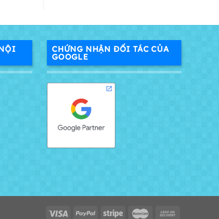
NỘI
CHỨNG NHẬN ĐỐI TÁC CỦA
GOOGLE