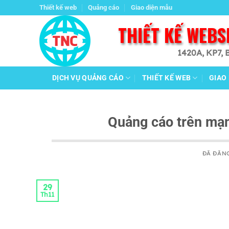
Chuyển
Thiết kế web
Quảng cáo
Giao diện mẫu
đến
THIẾT KẾ WEBS
nội
dung
1420A, KP7, 
DỊCH VỤ QUẢNG CÁO
THIẾT KẾ WEB
GIAO
Quảng cáo trên mạn
ĐÃ ĐĂN
29
Th11