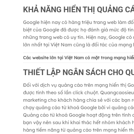
KHẢ NĂNG HIỂN THỊ QUẢNG C
Google hiện nay có hàng triệu trang web làm đố
biệt của Google đã được họ đánh giá mức độ ti
những trang web có uy tín. Hiện nay, Google có 
lớn nhất tại Việt Nam cũng là đối tác của mạng 
Các website lớn tại Việt Nam có mặt trong mạng hiể
THIẾT LẬP NGÂN SÁCH CHO Q
Đối với dịch vụ quảng cáo trên mạng hiển thị Go
được tính theo số lần click chuột. Quangcaosieu
marketing cho khách hàng chia sẻ với các bạn 
chạy quảng cáo từ khoá Google bởi vì quảng cá
Quảng cáo từ khoá Google hoạt động trên tính 
bạn vậy nên sau khi khai thác hết nhóm khách 
hàng tiềm năng từ quảng cáo trên mạng hiển thị