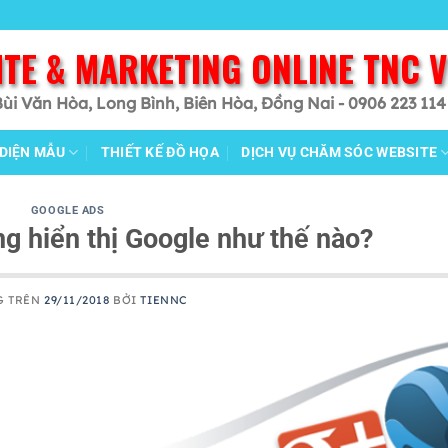
ITE & MARKETING ONLINE TNC 
Bùi Văn Hòa, Long Bình, Biên Hòa, Đồng Nai - 0906 223 114
 DIỆN MẪU
THIẾT KẾ ĐỒ HỌA
DỊCH VỤ CHĂM SÓC WEBSITE
GOOGLE ADS
g hiển thị Google như thế nào?
G TRÊN
29/11/2018
BỞI
TIENNC