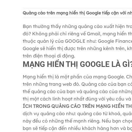
Quảng cáo trên mạng hiển thị Google tiếp cận với n
Bạn thường thấy những quảng cáo xuất hiện tro
đó? Không phải chỉ riêng về Gmail, mạng hiển th
thuộc quản lý của GOOGLE như: Google Finance
Google sẽ hiển thị được trên những kênh trên, k
trên điện thoại di động.
MẠNG HIỂN THỊ GOOGLE LÀ GÌ
Mạng hiển thị là một phần của mạng Google. C
trên những trang web đó. Quảng cáo của bạn có 
thế quảng cáo của bạn và quảng cáo của những
thị một cách linh hoạt nhất đúng với yêu cầu 
ÍCH TRONG QUẢNG CÁO TRÊN MẠNG HIỂN T
dịch vụ quảng cáo như: quảng cáo từ khoá, quản
này đều có những thế mạnh riêng. Nếu bạn ch
bạn sẽ tiếp cận đến nhiều khách hàng hơn và b