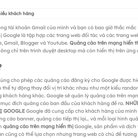
hiều khách hàng
ng tài khoản Gmail của mình và bạn có bao giờ thắc mắc 
ị Google là tập hợp các trang web đối tác và các trang we
, Gmail, Blogger và Youtube.
Quảng cáo trên mạng hiển t
hông chỉ trên trình duyệt desktop mà còn hiển thị trên ứng
?
húng cho phép các quảng cáo đăng ký cho Google được hiể
thể tự động thay đổi vị trí khác nhau như một kiểu rando
 khách hàng khác. Google sẽ quản lý quảng cáo trên mạn
và mục đích quảng cáo ban đầu của khách hàng đề ra.
NHỮ
HỊ GOOGLE
Google đã cung cấp cho khách hàng của mình
g cáo banner, quảng cáo tiếp thị lại… và mỗi loại hình qu
ọn
quảng cáo trên mạng hiển thị
Google, sản phẩm và dịch
ạn cũng có thể lựa chọn nhưng trang web có chủ đề tương 