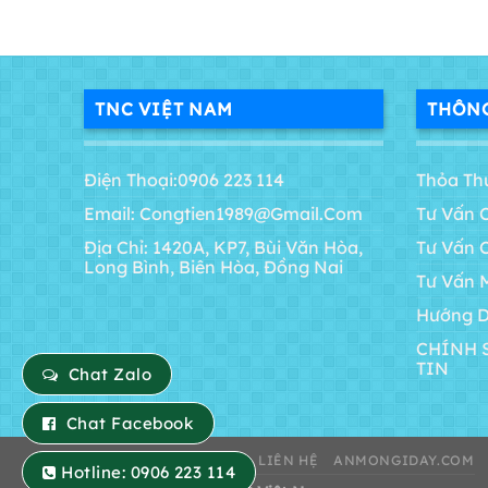
TNC VIỆT NAM
THÔNG
Điện Thoại:0906 223 114
Thỏa Th
Email: Congtien1989@gmail.com
Tư Vấn 
Địa Chỉ: 1420A, KP7, Bùi Văn Hòa,
Tư Vấn 
Long Bình, Biên Hòa, Đồng Nai
Tư Vấn 
Hướng D
CHÍNH 
TIN
Chat Zalo
Chat Facebook
GIỚI THIỆU
TIN TỨC
LIÊN HỆ
ANMONGIDAY.COM
Hotline: 0906 223 114