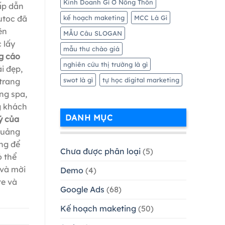
Kinh Doanh Gì Ở Nông Thôn
ấp dẫn
kế hoạch maketing
MCC Là Gì
toc đã
ên
MẪU Câu SLOGAN
 lấy
mẫu thư chào giá
g cáo
nghiên cứu thị trường là gì
i đẹp,
swot là gì
tự học digital marketing
trang
ng spa,
g khách
DANH MỤC
ý của
quảng
ợng để
Chưa được phân loại
(5)
ó thể
 và mời
Demo
(4)
te và
Google Ads
(68)
Kế hoạch maketing
(50)