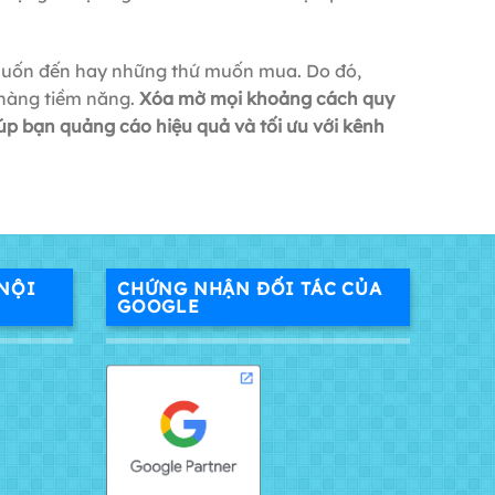
 muốn đến hay những thứ muốn mua. Do đó,
 hàng tiềm năng.
Xóa mờ mọi khoảng cách quy
úp bạn quảng cáo hiệu quả và tối ưu với kênh
NỘI
CHỨNG NHẬN ĐỐI TÁC CỦA
GOOGLE