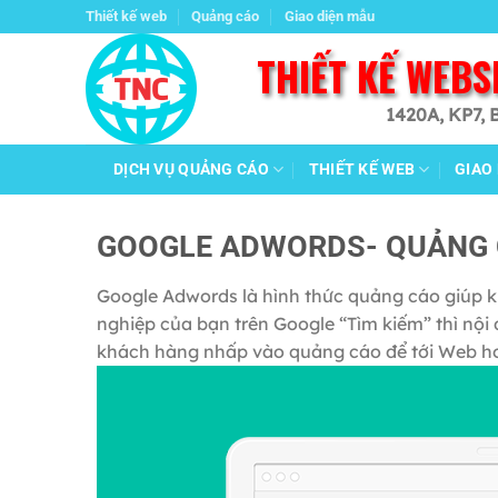
Chuyển
Thiết kế web
Quảng cáo
Giao diện mẫu
đến
THIẾT KẾ WEBS
nội
dung
1420A, KP7, 
DỊCH VỤ QUẢNG CÁO
THIẾT KẾ WEB
GIAO
GOOGLE ADWORDS- QUẢNG 
Google Adwords là hình thức quảng cáo giúp k
nghiệp của bạn trên Google “Tìm kiếm” thì nội 
khách hàng nhấp vào quảng cáo để tới Web hoặ