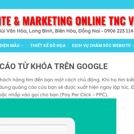
ITE & MARKETING ONLINE TNC 
Bùi Văn Hòa, Long Bình, Biên Hòa, Đồng Nai - 0906 223 114
 DIỆN MẪU
THIẾT KẾ ĐỒ HỌA
DỊCH VỤ CHĂM SÓC WEBSITE
CÁO TỪ KHÓA TRÊN GOOGLE
hách hàng tìm đến bạn một cách chủ động. Khi họ tìm kiế
dung quảng cáo của bạn sẽ được xuất hiện ngay lập tức. Đối
c nhấp vào gọi cho bạn (Pay Per Click – PPC).