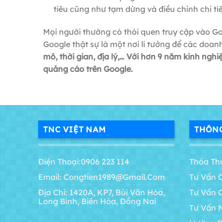
tiêu cũng như tạm dừng và điều chỉnh chi tiê
Mọi người thường có thói quen truy cập vào 
Google thật sự là một nơi lí tưởng để các do
mô, thời gian, địa lý,… Với hơn 9 năm kinh ng
quảng cáo trên Google.
TNC VIỆT NAM
THÔNG
Điện Thoại:0906 223 114
Thỏa Th
Email: Congtien1989@gmail.com
Tư Vấn 
Địa Chỉ: 1420A, KP7, Bùi Văn Hòa,
Tư Vấn 
Long Bình, Biên Hòa, Đồng Nai
Tư Vấn 