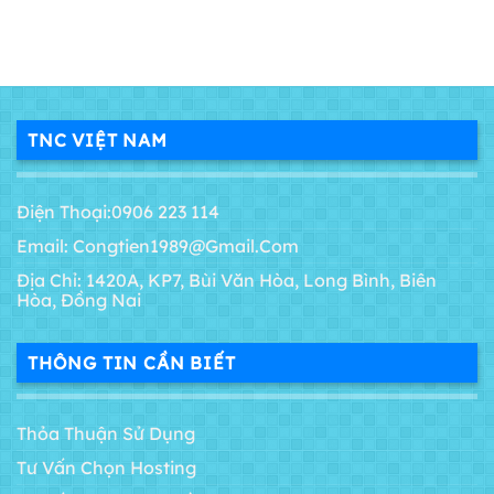
TNC VIỆT NAM
Điện Thoại:0906 223 114
Email: Congtien1989@gmail.com
Địa Chỉ: 1420A, KP7, Bùi Văn Hòa, Long Bình, Biên
Hòa, Đồng Nai
THÔNG TIN CẦN BIẾT
Thỏa Thuận Sử Dụng
Tư Vấn Chọn Hosting