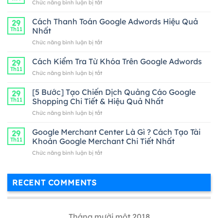
ở
Chức năng bình luận bị tắt
mô
tả
Cách Thanh Toán Google Adwords Hiệu Quả
29
ngắn
Th11
Nhất
ở
Chức năng bình luận bị tắt
Cách
Thanh
Cách Kiểm Tra Từ Khóa Trên Google Adwords
29
Toán
Th11
ở
Chức năng bình luận bị tắt
Google
Cách
Adwords
Kiểm
[5 Bước] Tạo Chiến Dịch Quảng Cáo Google
Hiệu
29
Tra
Th11
Shopping Chi Tiết & Hiệu Quả Nhất
Quả
Từ
Nhất
ở
Chức năng bình luận bị tắt
Khóa
[5
Trên
Bước]
Google Merchant Center Là Gì ? Cách Tạo Tài
Google
29
Tạo
Adwords
Th11
Khoản Google Merchant Chi Tiết Nhất
Chiến
ở
Chức năng bình luận bị tắt
Dịch
Google
Quảng
Merchant
Cáo
Center
Google
RECENT COMMENTS
Là
Shopping
Gì
Chi
?
Tiết
Cách
&
Tháng mười một 2018