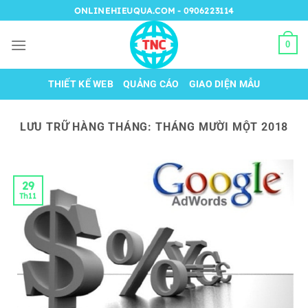
Chuyển
ONLINEHIEUQUA.COM - 0906223114
đến
nội
0
dung
THIẾT KẾ WEB
QUẢNG CÁO
GIAO DIỆN MẪU
LƯU TRỮ HÀNG THÁNG:
THÁNG MƯỜI MỘT 2018
29
Th11