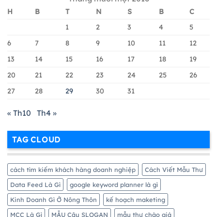
Tạo
Hiệu
Tài
Quả
H
B
T
N
S
B
C
Khoản
Nhất
Google
1
2
3
4
5
Merchant
Chi
6
7
8
9
10
11
12
Tiết
13
14
15
16
17
18
19
Nhất
20
21
22
23
24
25
26
27
28
29
30
31
« Th10
Th4 »
TAG CLOUD
cách tìm kiếm khách hàng doanh nghiệp
Cách Viết Mẫu Thư
Data Feed Là Gì
google keyword planner là gì
Kinh Doanh Gì Ở Nông Thôn
kế hoạch maketing
MCC Là Gì
MẪU Câu SLOGAN
mẫu thư chào giá