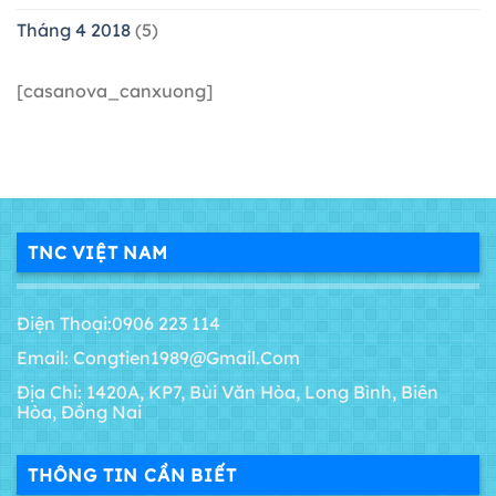
Tháng 4 2018
(5)
[casanova_canxuong]
TNC VIỆT NAM
Điện Thoại:0906 223 114
Email: Congtien1989@gmail.com
Địa Chỉ: 1420A, KP7, Bùi Văn Hòa, Long Bình, Biên
Hòa, Đồng Nai
THÔNG TIN CẦN BIẾT