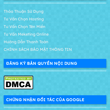
Thỏa Thuận Sử Dụng
Tư Vấn Chọn Hosting
Tư Vấn Chọn Tên Miền
Tư Vấn Meketing Online
Hướng Dẫn Thanh Toán
CHÍNH SÁCH BẢO MẬT THÔNG TIN
ĐĂNG KÝ BẢN QUYỀN NỘI DUNG
CHỨNG NHẬN ĐỐI TÁC CỦA GOOGLE