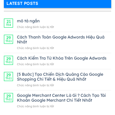
LATEST POSTS
mô tả ngắn
21
Th4
ở
Chức năng bình luận bị tắt
mô
tả
Cách Thanh Toán Google Adwords Hiệu Quả
29
ngắn
Th11
Nhất
ở
Chức năng bình luận bị tắt
Cách
Thanh
Cách Kiểm Tra Từ Khóa Trên Google Adwords
29
Toán
Th11
ở
Chức năng bình luận bị tắt
Google
Cách
Adwords
Kiểm
[5 Bước] Tạo Chiến Dịch Quảng Cáo Google
Hiệu
29
Tra
Th11
Shopping Chi Tiết & Hiệu Quả Nhất
Quả
Từ
Nhất
ở
Chức năng bình luận bị tắt
Khóa
[5
Trên
Bước]
Google Merchant Center Là Gì ? Cách Tạo Tài
Google
29
Tạo
Adwords
Th11
Khoản Google Merchant Chi Tiết Nhất
Chiến
ở
Chức năng bình luận bị tắt
Dịch
Google
Quảng
Merchant