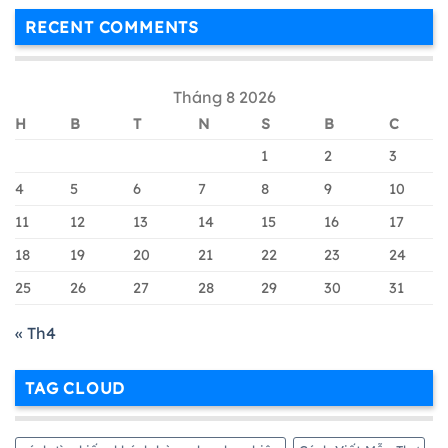
Cáo
Center
Google
RECENT COMMENTS
Là
Shopping
Gì
Chi
?
Tiết
Cách
&
Tháng 8 2026
Tạo
Hiệu
Tài
Quả
H
B
T
N
S
B
C
Khoản
Nhất
Google
1
2
3
Merchant
Chi
4
5
6
7
8
9
10
Tiết
11
12
13
14
15
16
17
Nhất
18
19
20
21
22
23
24
25
26
27
28
29
30
31
« Th4
TAG CLOUD