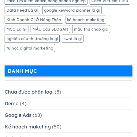
cách tìm kiếm khách hàng doanh nghiệp
Cách Viết Mẫu Thư
Data Feed Là Gì
google keyword planner là gì
Kinh Doanh Gì Ở Nông Thôn
kế hoạch maketing
MCC Là Gì
MẪU Câu SLOGAN
mẫu thư chào giá
nghiên cứu thị trường là gì
swot là gì
tự học digital marketing
DANH MỤC
Chưa được phân loại
(5)
Demo
(4)
Google Ads
(68)
Kế hoạch maketing
(50)