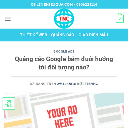
Chuyển
ONLINEHIEUQUA.COM - 0906223114
đến
nội
0
dung
THIẾT KẾ WEB
QUẢNG CÁO
GIAO DIỆN MẪU
GOOGLE ADS
Quảng cáo Google bám đuôi hướng
tới đối tượng nào?
ĐÃ ĐĂNG TRÊN
29/11/2018
BỞI
TIENNC
29
Th11