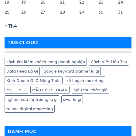
18
19
20
21
22
23
24
25
26
27
28
29
30
31
« Th4
TAG CLOUD
cách tìm kiếm khách hàng doanh nghiệp
Cách Viết Mẫu Thư
Data Feed Là Gì
google keyword planner là gì
Kinh Doanh Gì Ở Nông Thôn
kế hoạch maketing
MCC Là Gì
MẪU Câu SLOGAN
mẫu thư chào giá
nghiên cứu thị trường là gì
swot là gì
tự học digital marketing
DANH MỤC