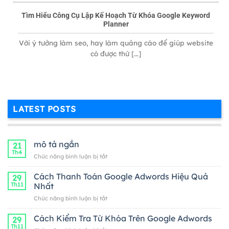
Tìm Hiểu Công Cụ Lập Kế Hoạch Từ Khóa Google Keyword
Planner
Với ý tưởng làm seo, hay làm quảng cáo để giúp website
có được thứ [...]
LATEST POSTS
mô tả ngắn
21
Th4
ở
Chức năng bình luận bị tắt
mô
tả
Cách Thanh Toán Google Adwords Hiệu Quả
29
ngắn
Th11
Nhất
ở
Chức năng bình luận bị tắt
Cách
Thanh
Cách Kiểm Tra Từ Khóa Trên Google Adwords
29
Toán
Th11