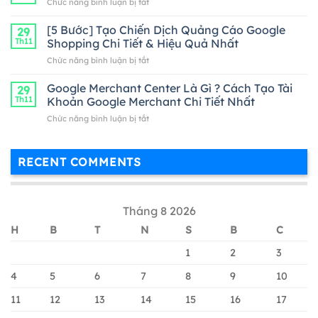
ở
Chức năng bình luận bị tắt
Google
Cách
Adwords
Kiểm
[5 Bước] Tạo Chiến Dịch Quảng Cáo Google
Hiệu
29
Tra
Th11
Shopping Chi Tiết & Hiệu Quả Nhất
Quả
Từ
Nhất
ở
Chức năng bình luận bị tắt
Khóa
[5
Trên
Bước]
Google Merchant Center Là Gì ? Cách Tạo Tài
Google
29
Tạo
Adwords
Th11
Khoản Google Merchant Chi Tiết Nhất
Chiến
ở
Chức năng bình luận bị tắt
Dịch
Google
Quảng
Merchant
Cáo
Center
Google
RECENT COMMENTS
Là
Shopping
Gì
Chi
?
Tiết
Cách
&
Tháng 8 2026
Tạo
Hiệu
Tài
Quả
H
B
T
N
S
B
C
Khoản
Nhất
Google
1
2
3
Merchant
Chi
4
5
6
7
8
9
10
Tiết
11
12
13
14
15
16
17
Nhất