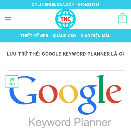
Chuyển
ONLINEHIEUQUA.COM - 0906223114
đến
nội
0
dung
THIẾT KẾ WEB
QUẢNG CÁO
GIAO DIỆN MẪU
LƯU TRỮ THẺ:
GOOGLE KEYWORD PLANNER LÀ GÌ
29
Th11