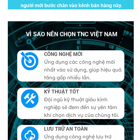
người mới bước chân vào kênh bán hàng này.
VÌ SAO NÊN CHỌN TNC VIỆT NAM
CÔNG NGHỆ MỚI
Ứng dụng các công nghệ mới
nhất vào sử dụng, giúp hiệu quả
tăng gấp nhiều lần.
KỸ THUẬT TỐT
Đội ngũ kỹ thuật giàu kinh
nghiệp sẽ đem đến sự yên tâm
khi chọn dịch vụ của chúng tôi.
LƯU TRỮ AN TOÀN
Ứng dụng công nghệ lưu trữ