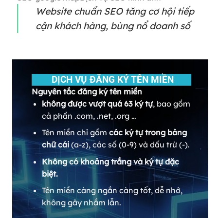
Website chuẩn SEO tăng cơ hội tiếp
cận khách hàng, bùng nổ doanh số
DỊCH VỤ ĐĂNG KÝ TÊN MIỀN
Nguyên tắc đăng ký tên miền
không được vượt quá 63 ký tự
, bao gồm
cả phần .com, .net, .org …
Tên miền chỉ gồm
các ký tự trong bảng
chữ cái
(a-z), các số (0-9) và dấu trừ (-).
Không có khoảng trắng và ký tự đặc
biệt.
Tên miền càng ngắn càng tốt, dễ nhớ,
không gây nhầm lẫn.