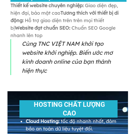
Thiết kế website chuyên nghiệp:
Giao diện đẹp,
hiện đại, bảo mật cao
Tương thích với thiết bị di
động:
Hỗ trợ giao diện trên trên mọi thiết
bị
Website đạt chuẩn SEO:
Chuẩn SEO Google
nhanh lên top
Cùng TNC VIỆT NAM khởi tạo
website khởi nghiệp. Biến ước mơ
kinh doanh online của bạn thành
hiện thực
HOSTING CHẤT LƯỢNG
CAO
Cloud Hosting:
tốc độ nhanh nhất, đảm
bảo an toàn dữ liệu tuyệt đối.