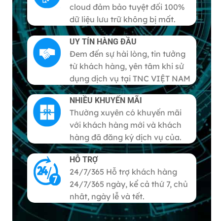
cloud đảm bảo tuyệt đối 100%
dữ liệu lưu trữ không bị mất.
UY TÍN HÀNG ĐẦU
Đem đến sự hài lòng, tin tưởng
từ khách hàng, yên tâm khi sử
dụng dịch vụ tại TNC VIỆT NAM
NHIỀU KHUYẾN MÃI
Thường xuyên có khuyến mãi
với khách hàng mới và khách
hàng đã đăng ký dịch vụ của.
HỖ TRỢ
24/7/365 Hỗ trợ khách hàng
24/7/365 ngày, kể cả thứ 7, chủ
nhât, ngày lễ và tết.