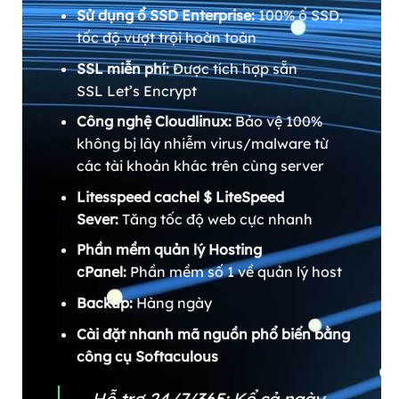
Sử dụng ổ SSD Enterprise:
100% ổ SSD,
tốc độ vượt trội hoàn toàn
SSL miễn phí:
Được tích hợp sẵn
SSL Let’s Encrypt
Công nghệ Cloudlinux:
Bảo vệ 100%
không bị lây nhiễm virus/malware từ
các tài khoản khác trên cùng server
Litesspeed cachel $ LiteSpeed
Sever:
Tăng tốc độ web cực nhanh
Phần mềm quản lý Hosting
cPanel:
Phần mềm số 1 về quản lý host
Backup:
Hàng ngày
Cài đặt nhanh mã nguồn phổ biến bằng
công cụ Softaculous