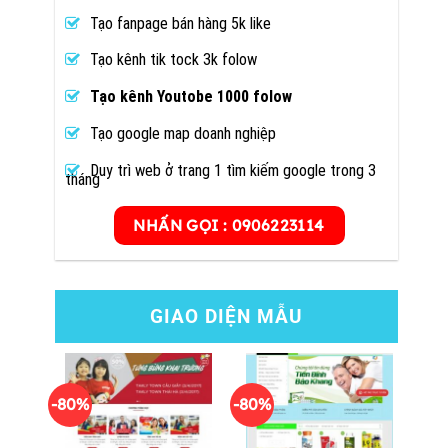
Tạo fanpage bán hàng 5k like
Tạo kênh tik tock 3k folow
Tạo kênh Youtobe 1000 folow
Tạo google map doanh nghiệp
Duy trì web ở trang 1 tìm kiếm google trong 3
tháng
NHẤN GỌI : 0906223114
GIAO DIỆN MẪU
-80%
-80%
-80