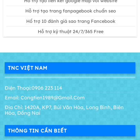
Hổ trợ tạo liên kết google map với website
Hỗ trợ tạo trang fanpagebook chuẩn seo
Hổ trợ 10 đánh giá sao trang Fancebook
Hỗ trợ kỹ thuật 24/7/365 Free
TNC VIỆT NAM
Điện Thoại:0906 223 114
Email: Congtien1989@gmail.com
Địa Chỉ: 1420A, KP7, Bùi Văn Hòa, Long Bình, Biên
Hòa, Đồng Nai
THÔNG TIN CẦN BIẾT