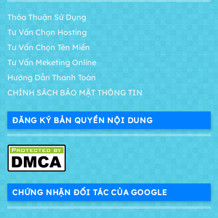
Thỏa Thuận Sử Dụng
Tư Vấn Chọn Hosting
Tư Vấn Chọn Tên Miền
Tư Vấn Meketing Online
Hướng Dẫn Thanh Toán
CHÍNH SÁCH BẢO MẬT THÔNG TIN
ĐĂNG KÝ BẢN QUYỀN NỘI DUNG
CHỨNG NHẬN ĐỐI TÁC CỦA GOOGLE