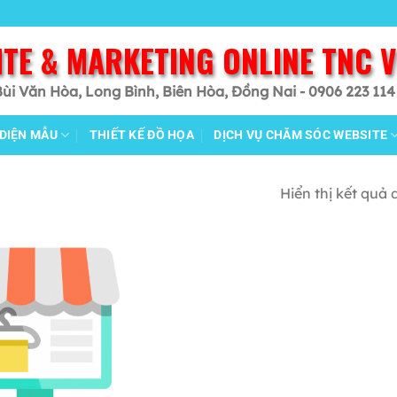
ITE & MARKETING ONLINE TNC 
Bùi Văn Hòa, Long Bình, Biên Hòa, Đồng Nai - 0906 223 114
 DIỆN MẪU
THIẾT KẾ ĐỒ HỌA
DỊCH VỤ CHĂM SÓC WEBSITE
Hiển thị kết quả 