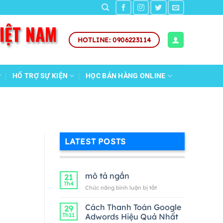
VIỆT NAM
HOTLINE: 0906223114
HỔ TRỢ SỰ KIỆN
HỌC BÁN HÀNG ONLINE
LATEST POSTS
mô tả ngắn
21
Th4
ở
Chức năng bình luận bị tắt
mô
tả
Cách Thanh Toán Google
29
ngắn
Th11
Adwords Hiệu Quả Nhất