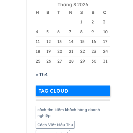
Quả
Cách
Tháng 8 2026
Nhất
Tạo
Tài
H
B
T
N
S
B
C
Khoản
Google
1
2
3
Merchant
Chi
4
5
6
7
8
9
10
Tiết
11
12
13
14
15
16
17
Nhất
18
19
20
21
22
23
24
25
26
27
28
29
30
31
« Th4
TAG CLOUD
cách tìm kiếm khách hàng doanh
nghiệp
Cách Viết Mẫu Thư