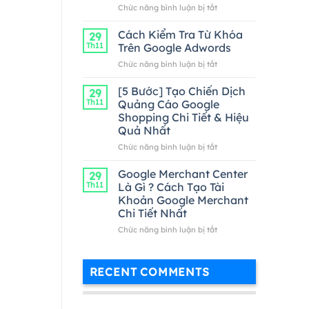
ở
Chức năng bình luận bị tắt
Cách
Thanh
Cách Kiểm Tra Từ Khóa
29
Toán
Th11
Trên Google Adwords
Google
ở
Chức năng bình luận bị tắt
Adwords
Cách
Hiệu
Kiểm
[5 Bước] Tạo Chiến Dịch
Quả
29
Tra
Nhất
Th11
Quảng Cáo Google
Từ
Shopping Chi Tiết & Hiệu
Khóa
Quả Nhất
Trên
Google
ở
Chức năng bình luận bị tắt
Adwords
[5
Bước]
Google Merchant Center
29
Tạo
Th11
Là Gì ? Cách Tạo Tài
Chiến
Khoản Google Merchant
Dịch
Chi Tiết Nhất
Quảng
Cáo
ở
Chức năng bình luận bị tắt
Google
Google
Shopping
Merchant
Chi
Center
RECENT COMMENTS
Tiết
Là
&
Gì
Hiệu
?