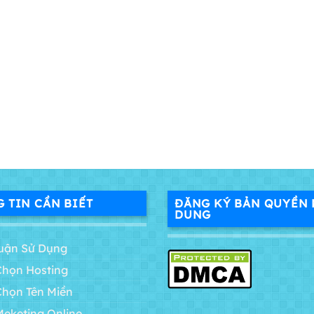
 TIN CẦN BIẾT
ĐĂNG KÝ BẢN QUYỀN 
DUNG
uận Sử Dụng
Chọn Hosting
Chọn Tên Miền
Meketing Online