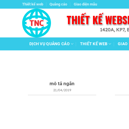
Chuyển
Thiết kế web
Quảng cáo
Giao diện mẫu
đến
THIẾT KẾ WEBS
nội
dung
1420A, KP7, 
DỊCH VỤ QUẢNG CÁO
THIẾT KẾ WEB
GIAO
mô tả ngắn
21/04/2019