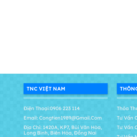
TNC VIỆT NAM
THÔNG
Điện Thoại:0906 223 114
Thỏa Th
Email: Congtien1989@gmail.com
Tư Vấn 
Địa Chỉ: 1420A, KP7, Bùi Văn Hòa,
Tư Vấn 
Long Bình, Biên Hòa, Đồng Nai
Tư Vấn 