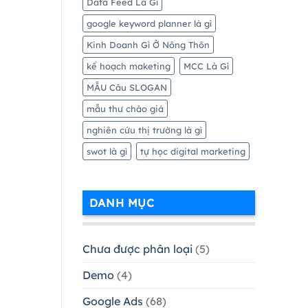
Data Feed Là Gì
google keyword planner là gì
Kinh Doanh Gì Ở Nông Thôn
kế hoạch maketing
MCC Là Gì
MẪU Câu SLOGAN
mẫu thư chào giá
nghiên cứu thị trường là gì
swot là gì
tự học digital marketing
DANH MỤC
Chưa được phân loại
(5)
Demo
(4)
Google Ads
(68)