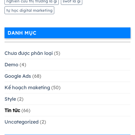
nghiên cứu thị trường là gì
swot là gì
tự học digital marketing
DANH MỤC
Chưa được phân loại
(5)
Demo
(4)
Google Ads
(68)
Kế hoạch maketing
(50)
Style
(2)
Tin tức
(66)
Uncategorized
(2)