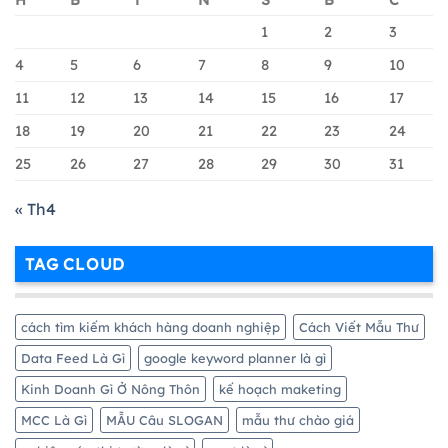
H
B
T
N
S
B
C
Khoản
Nhất
Google
1
2
3
Merchant
Chi
4
5
6
7
8
9
10
Tiết
11
12
13
14
15
16
17
Nhất
18
19
20
21
22
23
24
25
26
27
28
29
30
31
« Th4
TAG CLOUD
cách tìm kiếm khách hàng doanh nghiệp
Cách Viết Mẫu Thư
Data Feed Là Gì
google keyword planner là gì
Kinh Doanh Gì Ở Nông Thôn
kế hoạch maketing
MCC Là Gì
MẪU Câu SLOGAN
mẫu thư chào giá