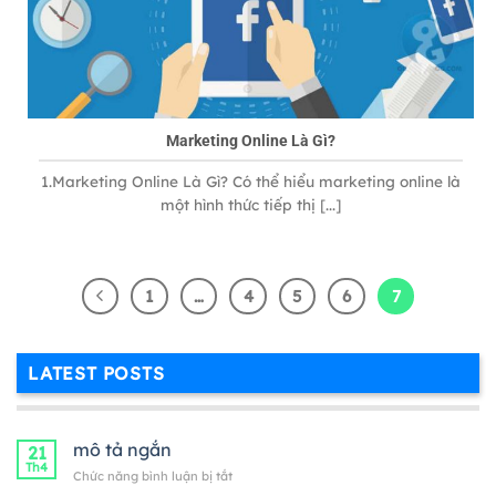
Marketing Online Là Gì?
1.Marketing Online Là Gì? Có thể hiểu marketing online là
một hình thức tiếp thị [...]
1
…
4
5
6
7
LATEST POSTS
mô tả ngắn
21
Th4
ở
Chức năng bình luận bị tắt
mô