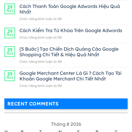
tả
Cách Thanh Toán Google Adwords Hiệu Quả
29
ngắn
Th11
Nhất
ở
Chức năng bình luận bị tắt
Cách
Thanh
Cách Kiểm Tra Từ Khóa Trên Google Adwords
29
Toán
Th11
ở
Chức năng bình luận bị tắt
Google
Cách
Adwords
Kiểm
[5 Bước] Tạo Chiến Dịch Quảng Cáo Google
Hiệu
29
Tra
Th11
Shopping Chi Tiết & Hiệu Quả Nhất
Quả
Từ
Nhất
ở
Chức năng bình luận bị tắt
Khóa
[5
Trên
Bước]
Google Merchant Center Là Gì ? Cách Tạo Tài
Google
29
Tạo
Adwords
Th11
Khoản Google Merchant Chi Tiết Nhất
Chiến
ở
Chức năng bình luận bị tắt
Dịch
Google
Quảng
Merchant
Cáo
Center
Google
RECENT COMMENTS
Là
Shopping
Gì
Chi
?
Tiết
Cách
&
Tháng 8 2026
Tạo
Hiệu
Tài
Quả