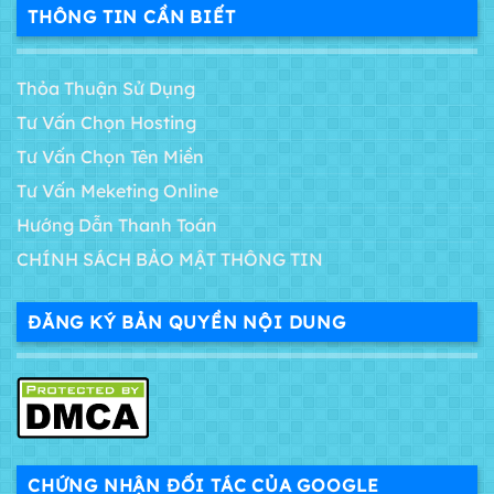
THÔNG TIN CẦN BIẾT
Thỏa Thuận Sử Dụng
Tư Vấn Chọn Hosting
Tư Vấn Chọn Tên Miền
Tư Vấn Meketing Online
Hướng Dẫn Thanh Toán
CHÍNH SÁCH BẢO MẬT THÔNG TIN
ĐĂNG KÝ BẢN QUYỀN NỘI DUNG
CHỨNG NHẬN ĐỐI TÁC CỦA GOOGLE