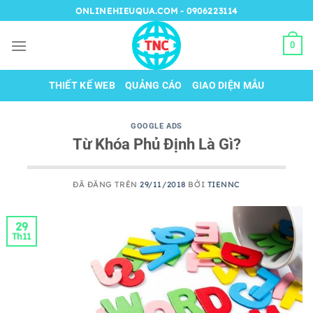
Chuyển
ONLINEHIEUQUA.COM - 0906223114
đến
nội
0
dung
THIẾT KẾ WEB
QUẢNG CÁO
GIAO DIỆN MẪU
GOOGLE ADS
Từ Khóa Phủ Định Là Gì?
ĐÃ ĐĂNG TRÊN
29/11/2018
BỞI
TIENNC
29
Th11