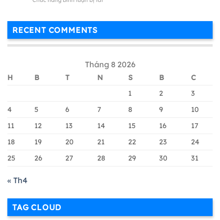
Chức năng bình luận bị tắt
Dịch
Google
Quảng
Merchant
Cáo
Center
Google
RECENT COMMENTS
Là
Shopping
Gì
Chi
?
Tiết
Cách
&
Tháng 8 2026
Tạo
Hiệu
Tài
Quả
H
B
T
N
S
B
C
Khoản
Nhất
Google
1
2
3
Merchant
Chi
4
5
6
7
8
9
10
Tiết
11
12
13
14
15
16
17
Nhất
18
19
20
21
22
23
24
25
26
27
28
29
30
31
« Th4
TAG CLOUD