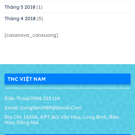
Tháng 5 2018
(1)
Tháng 4 2018
(5)
[casanova_canxuong]
TNC VIỆT NAM
Điện Thoại:0906 223 114
Email: Congtien1989@gmail.com
Địa Chỉ: 1420A, KP7, Bùi Văn Hòa, Long Bình, Biên
Hòa, Đồng Nai