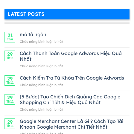
LATEST POSTS
mô tả ngắn
21
Th4
ở
Chức năng bình luận bị tắt
mô
tả
Cách Thanh Toán Google Adwords Hiệu Quả
29
ngắn
Th11
Nhất
ở
Chức năng bình luận bị tắt
Cách
Thanh
Cách Kiểm Tra Từ Khóa Trên Google Adwords
29
Toán
Th11
ở
Chức năng bình luận bị tắt
Google
Cách
Adwords
Kiểm
[5 Bước] Tạo Chiến Dịch Quảng Cáo Google
Hiệu
29
Tra
Th11
Shopping Chi Tiết & Hiệu Quả Nhất
Quả
Từ
Nhất
ở
Chức năng bình luận bị tắt
Khóa
[5
Trên
Bước]
Google Merchant Center Là Gì ? Cách Tạo Tài
Google
29
Tạo
Adwords
Th11
Khoản Google Merchant Chi Tiết Nhất
Chiến
ở