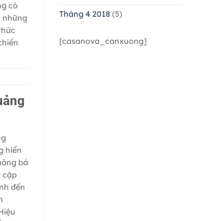
ng có
Tháng 4 2018
(5)
c những
thức
[casanova_canxuong]
chiến
quảng
ng
g hiển
quảng bá
y cập
ịnh đến
h
Hiệu