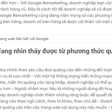
ết đến hơn – Với Google Remarketing, doanh nghiệp bạn cũ
hách hàng cũ. Đây là cách tốt để doanh nghiệp sẽ có đượ
Google Remarketing cũng đang nằm trong số các phương 
ng bán hàng, doanh số bán hàng sẽ được cải thiện với một 
ang web liên kết với Google
 đang nhìn thấy được từ phương thức 
 tùy chỉnh theo yêu cầu đưa quảng cáo đến những đối tượ
 vụ là cao nhất – Với một hệ thống mạng hiển thống mạn
 tác, hiển thị quảng cáo rộng khắp, doanh nghiệp có thể 
âu hơn – Ngoài nhắm mục tiêu là những người dùng đã tru
hép doanh nghiệp chèn thêm những ràng buộc để quyết đ
uảng cáo theo ngữ cảnh, theo từ khóa, theo chủ đề – Doan
đặt quảng cáo trên các trang web nội dung này nếu muốn – 