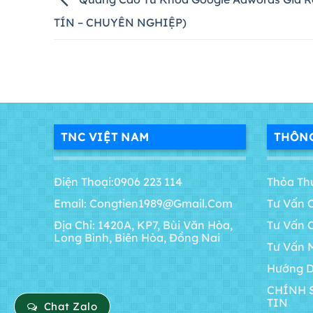
TÍN – CHUYÊN NGHIỆP)
TNC VIỆT NAM
THÔNG
Điện Thoại:0906 223 114
Thỏa Th
Email: Congtien1989@gmail.com
Tư Vấn 
Địa Chỉ: 1420A, KP7, Bùi Văn Hòa,
Tư Vấn 
Long Bình, Biên Hòa, Đồng Nai
Tư Vấn 
Hướng D
CHÍNH 
TIN
Chat Zalo