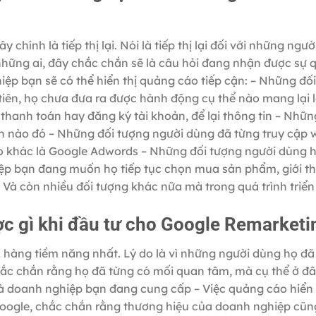
 chính là tiếp thị lại. Nói là tiếp thị lại đối với những ngư
những ai, đây chắc chắn sẽ là câu hỏi đang nhận được sự 
iệp bạn sẽ có thể hiển thị quảng cáo tiếp cận: – Những đố
tiên, họ chưa đưa ra được hành động cụ thể nào mang lại l
thanh toán hay đăng ký tài khoản, để lại thông tin – Nhữn
 n nào đó – Những đối tượng người dùng đã từng truy cập
 khác là Google Adwords – Những đối tượng người dùng 
ệp bạn đang muốn họ tiếp tục chọn mua sản phẩm, giới th
 Và còn nhiều đối tượng khác nữa mà trong quá trình triển
ợc gì khi đầu tư cho Google Remarketi
h hàng tiềm năng nhất. Lý do là vì những người dùng họ đã
ắc chắn rằng họ đã từng có mối quan tâm, mà cụ thể ở đâ
mà doanh nghiệp bạn đang cung cấp – Việc quảng cáo hiển 
 Google, chắc chắn rằng thương hiệu của doanh nghiệp cũn