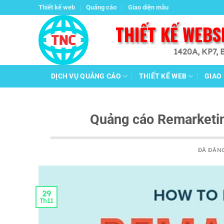
Chuyển
Thiết kế web
Quảng cáo
Giao diện mẫu
đến
THIẾT KẾ WEBS
nội
dung
1420A, KP7, 
DỊCH VỤ QUẢNG CÁO
THIẾT KẾ WEB
GIAO
Quảng cáo Remarketin
ĐÃ ĐĂN
29
Th11