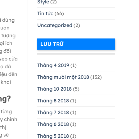
Style
(2)
Tin tức
(66)
ời dùng
Uncategorized
(2)
quan
i tượng
ợi ích
LƯU TRỮ
g đối
 web cửa
Tháng 4 2019
(1)
họ đã
iệu đến
Tháng mười một 2018
(132)
 khai
Tháng 10 2018
(5)
ng?
Tháng 8 2018
(1)
 từng
Tháng 7 2018
(1)
y chính
Tháng 6 2018
(1)
thị
g sẽ
Tháng 5 2018
(1)