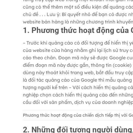
cũng có thể thêm một số điều kiện để quảng cáo 
chủ đề . . . Lưu ý: Bí quyết nhỏ để bạn có được 
website bán hàng là những chương trình khuyến m
1. Phương thức hoạt động của
– Trước khi quảng cáo có đối tượng để hiển th
của website cửa hàng nhằm ghi lại lịch sử truy
cáo theo chân. Đoạn mã này sẽ được Google cun
điểm đoạn mã này được gắn, thông tin (cookie) v
dùng này thoát khỏi trang web, bắt đầu truy c
là đối tác quảng cáo của Google thì mẫu quảng 
tượng người kể trên – Với cách hiển thị quảng
nghiệp chọn cách hiển thị quảng cáo đến nhữn
cầu đối với sản phẩm, dịch vụ của doanh nghiệ
Phương thức hoạt động của chiến dịch tiếp thị với 
2. Những đối tượng người dùng