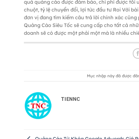
quả quảng cáo được đảm bảo, chi phí được tối ưu
chuột, tỷ lệ chuyển đổi, lợi tức đầu tư Roi Với b
đơn vị đang tìm kiếm câu trả lời chính xác cũn
Quảng Cáo Siêu Tốc sẽ cung cấp cho tất cả nhữn
doanh sẽ có được một phải một mà là nhiều chiế
Mục nhập này đã được đă
TIENNC
Quảng Cáo Từ Khóa Google Adwords Giá R