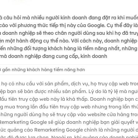
à câu hỏi mà nhiều người kinh doanh đang đặt ra khi muố
áo với phương thức tiếp thị này của Google. Cụ thể đây là
oanh nghiệp sẽ theo chân người dùng sau khi họ đã tru
n một hành động cụ thể nào. Với cách này, doanh nghiệp
ụ đến những đối tượng khách hàng là tiềm năng nhất, những
ì mà doanh nghiệp đang cung cấp, kinh doanh
ở gần những khách hàng tiềm năng hơn
 họ có nhu cầu với sản phẩm, dịch vụ, họ truy cập web tro
iệp bạn sẽ bán được nhiều sản phẩm. Lý do là tỷ lệ mà ng
đầu tiên truy cập web này là khá thấp. Doanh nghiệp bạn 
 mua trong lần đầu tiên truy cập web nhưng trong lần thứ
 những người dùng họ sẽ truy cập vào website cửa hàng tro
o Remarketing Google sẽ giúp doanh nghiệp bạn giải quyết 
thức quảng cáo Remarketing Google chính là những người 
ước đó được lựa chọn. Ngoài ra, khi quảng cáo doanh nghi