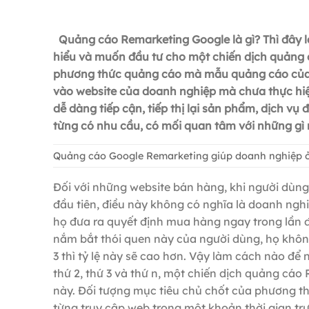
Quảng cáo Remarketing Google là gì? Thì đây l
hiểu và muốn đầu tư cho một chiến dịch quảng c
phương thức quảng cáo mà mẫu quảng cáo của d
vào website của doanh nghiệp mà chưa thực hiệ
dễ dàng tiếp cận, tiếp thị lại sản phẩm, dịch v
từng có nhu cầu, có mối quan tâm với những g
Quảng cáo Google Remarketing giúp doanh nghiệp 
Đối với những website bán hàng, khi người dùng
đầu tiên, điều này không có nghĩa là doanh ngh
họ đưa ra quyết định mua hàng ngay trong lần 
nắm bắt thói quen này của người dùng, họ không
3 thì tỷ lệ này sẽ cao hơn. Vậy làm cách nào để
thứ 2, thứ 3 và thứ n, một chiến dịch quảng cá
này. Đối tượng mục tiêu chủ chốt của phương 
từng truy cập web trong một khoản thời gian tr