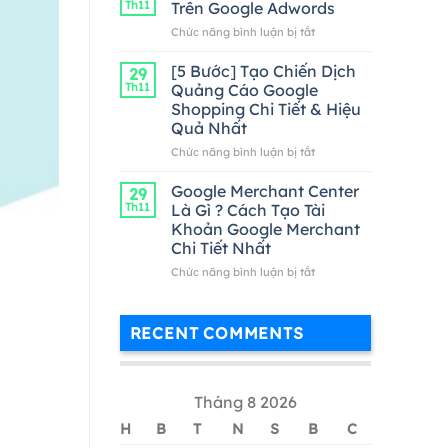
Th11
Trên Google Adwords
Google
ở
Chức năng bình luận bị tắt
Adwords
Cách
Hiệu
Kiểm
[5 Bước] Tạo Chiến Dịch
Quả
29
Tra
Nhất
Th11
Quảng Cáo Google
Từ
Shopping Chi Tiết & Hiệu
Khóa
Quả Nhất
Trên
Google
ở
Chức năng bình luận bị tắt
Adwords
[5
Bước]
Google Merchant Center
29
Tạo
Th11
Là Gì ? Cách Tạo Tài
Chiến
Khoản Google Merchant
Dịch
Chi Tiết Nhất
Quảng
Cáo
ở
Chức năng bình luận bị tắt
Google
Google
Shopping
Merchant
Chi
Center
RECENT COMMENTS
Tiết
Là
&
Gì
Hiệu
?
Quả
Cách
Tháng 8 2026
Nhất
Tạo
Tài
H
B
T
N
S
B
C
Khoản