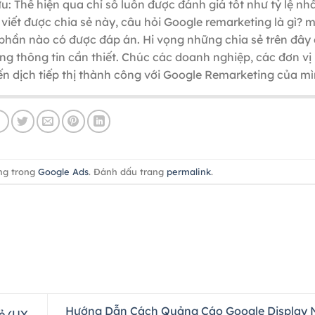
: Thể hiện qua chỉ số luôn được đánh giá tốt như tỷ lệ nh
ài viết được chia sẻ này, câu hỏi Google remarketing là gì? 
g phần nào có được đáp án. Hi vọng những chia sẻ trên đây
g thông tin cần thiết. Chúc các doanh nghiệp, các đơn vị
n dịch tiếp thị thành công với Google Remarketing của mìn
ng trong
Google Ads
. Đánh dấu trang
permalink
.
Hướng Dẫn Cách Quảng Cáo Google Display 
ẻ (UY