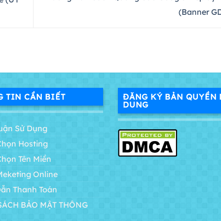
(Banner G
 TIN CẦN BIẾT
ĐĂNG KÝ BẢN QUYỀN 
DUNG
uận Sử Dụng
Chọn Hosting
Chọn Tên Miền
Meketing Online
ẫn Thanh Toán
SÁCH BẢO MẬT THÔNG