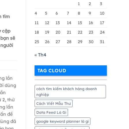
Google
1
2
3
Merchant
Chi
4
5
6
7
8
9
10
n tìm
Tiết
11
12
13
14
15
16
17
Nhất
y cập
18
19
20
21
22
23
24
 bạn sẽ
25
26
27
28
29
30
31
 người
« Th4
TAG CLOUD
ng lần
ười dùng
cách tìm kiếm khách hàng doanh
cần
nghiệp
 2, thứ
Cách Viết Mẫu Thư
ng lần
Data Feed Là Gì
vấn đề
dùng đã
google keyword planner là gì
ệp bạn