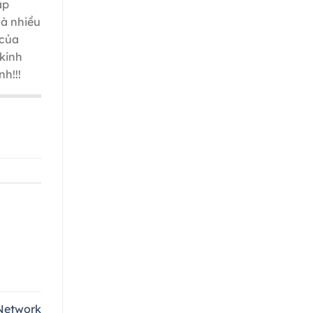
ấp
mà nhiều
 của
 kinh
h!!!
Network