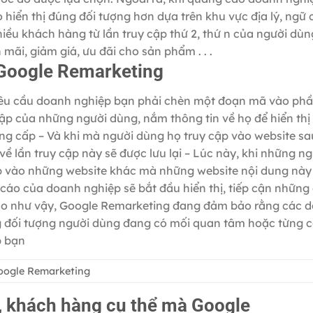
hiển thị đúng đối tượng hơn dựa trên khu vực địa lý, ngữ 
nhiều khách hàng từ lần truy cập thứ 2, thứ n của người dù
ãi, giảm giá, ưu đãi cho sản phẩm . . .
 Google Remarketing
ị yêu cầu doanh nghiệp bạn phải chèn một đoạn mã vào ph
 cập của những người dùng, nắm thông tin về họ để hiển th
g cấp – Và khi mà người dùng họ truy cập vào website sa
ề lần truy cập này sẽ được lưu lại – Lúc này, khi những ng
ập vào những website khác mà những website nội dung nà
cáo của doanh nghiệp sẽ bắt đầu hiển thị, tiếp cận những 
 cáo như vậy, Google Remarketing đang đảm bảo rằng các 
g đối tượng người dùng đang có mối quan tâm hoặc từng 
p bạn
Google Remarketing
, khách hàng cụ thể mà Google