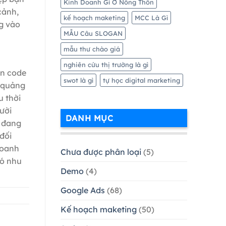
Kinh Doanh Gì Ở Nông Thôn
cảnh,
kế hoạch maketing
MCC Là Gì
ng vào
MẪU Câu SLOGAN
mẫu thư chào giá
nghiên cứu thị trường là gì
ần code
swot là gì
tự học digital marketing
ị quảng
u thời
ười
DANH MỤC
y đang
đối
doanh
Chưa được phân loại
(5)
có nhu
Demo
(4)
Google Ads
(68)
Kế hoạch maketing
(50)