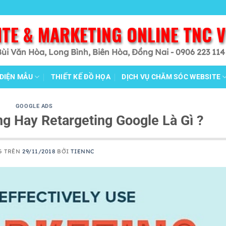
ITE & MARKETING ONLINE TNC 
Bùi Văn Hòa, Long Bình, Biên Hòa, Đồng Nai - 0906 223 114
 DIỆN MẪU
THIẾT KẾ ĐỒ HỌA
DỊCH VỤ CHĂM SÓC WEBSITE
GOOGLE ADS
g Hay Retargeting Google Là Gì ?
G TRÊN
29/11/2018
BỞI
TIENNC