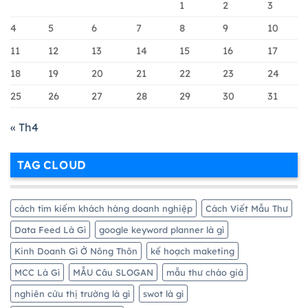
Google
1
2
3
Merchant
Chi
4
5
6
7
8
9
10
Tiết
11
12
13
14
15
16
17
Nhất
18
19
20
21
22
23
24
25
26
27
28
29
30
31
« Th4
TAG CLOUD
cách tìm kiếm khách hàng doanh nghiệp
Cách Viết Mẫu Thư
Data Feed Là Gì
google keyword planner là gì
Kinh Doanh Gì Ở Nông Thôn
kế hoạch maketing
MCC Là Gì
MẪU Câu SLOGAN
mẫu thư chào giá
nghiên cứu thị trường là gì
swot là gì