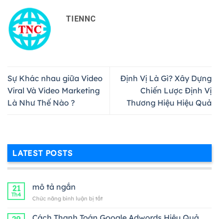
TIENNC
Sự Khác nhau giữa Video
Định Vị Là Gì? Xây Dựng
Viral Và Video Marketing
Chiến Lược Định Vị
Là Như Thế Nào ?
Thương Hiệu Hiệu Quả
LATEST POSTS
mô tả ngắn
21
Th4
ở
Chức năng bình luận bị tắt
mô
tả
Cách Thanh Toán Google Adwords Hiệu Quả
29