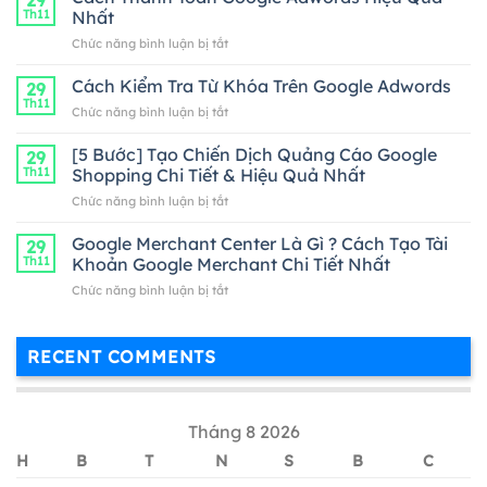
ngắn
Th11
Nhất
ở
Chức năng bình luận bị tắt
Cách
Thanh
Cách Kiểm Tra Từ Khóa Trên Google Adwords
29
Toán
Th11
ở
Chức năng bình luận bị tắt
Google
Cách
Adwords
Kiểm
[5 Bước] Tạo Chiến Dịch Quảng Cáo Google
Hiệu
29
Tra
Th11
Shopping Chi Tiết & Hiệu Quả Nhất
Quả
Từ
Nhất
ở
Chức năng bình luận bị tắt
Khóa
[5
Trên
Bước]
Google Merchant Center Là Gì ? Cách Tạo Tài
Google
29
Tạo
Adwords
Th11
Khoản Google Merchant Chi Tiết Nhất
Chiến
ở
Chức năng bình luận bị tắt
Dịch
Google
Quảng
Merchant
Cáo
Center
Google
RECENT COMMENTS
Là
Shopping
Gì
Chi
?
Tiết
Cách
&
Tháng 8 2026
Tạo
Hiệu
Tài
Quả
H
B
T
N
S
B
C
Khoản
Nhất