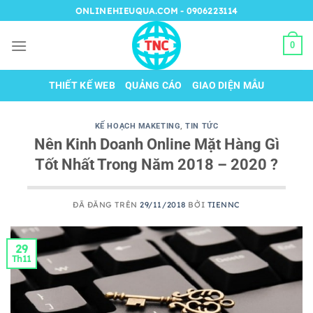
Chuyển
ONLINEHIEUQUA.COM - 0906223114
đến
nội
0
dung
THIẾT KẾ WEB
QUẢNG CÁO
GIAO DIỆN MẪU
KẾ HOẠCH MAKETING
,
TIN TỨC
Nên Kinh Doanh Online Mặt Hàng Gì
Tốt Nhất Trong Năm 2018 – 2020 ?
ĐÃ ĐĂNG TRÊN
29/11/2018
BỞI
TIENNC
29
Th11