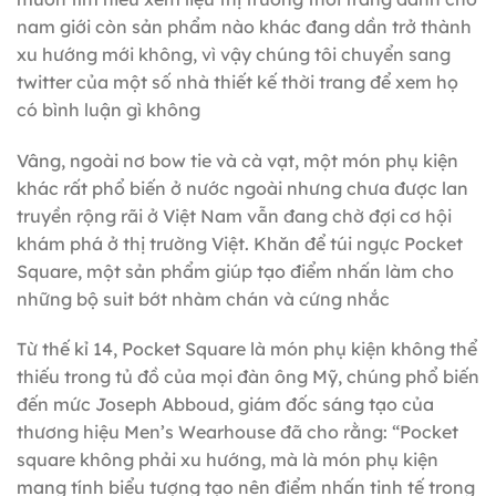
nam giới còn sản phẩm nào khác đang dần trở thành
xu hướng mới không, vì vậy chúng tôi chuyển sang
twitter của một số nhà thiết kế thời trang để xem họ
có bình luận gì không
Vâng, ngoài nơ bow tie và cà vạt, một món phụ kiện
khác rất phổ biến ở nước ngoài nhưng chưa được lan
truyền rộng rãi ở Việt Nam vẫn đang chờ đợi cơ hội
khám phá ở thị trường Việt. Khăn để túi ngực Pocket
Square, một sản phẩm giúp tạo điểm nhấn làm cho
những bộ suit bớt nhàm chán và cứng nhắc
Từ thế kỉ 14, Pocket Square là món phụ kiện không thể
thiếu trong tủ đồ của mọi đàn ông Mỹ, chúng phổ biến
đến mức Joseph Abboud, giám đốc sáng tạo của
thương hiệu Men’s Wearhouse đã cho rằng: “Pocket
square không phải xu hướng, mà là món phụ kiện
mang tính biểu tượng tạo nên điểm nhấn tinh tế trong