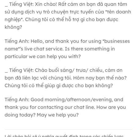
_ Tiếng Việt: Xin chào! Rất cám ơn bạn đã quan tâm
sử dụng dịch vụ trò chuyện trực tuyến của *tên doanh
nghiệp*. Chúng tôi có thể hỗ trợ gì cho bạn được
không?
Tiếng Anh: Hello, and thank you for using *businesses
name*‘s live chat service. Is there something in
particular we can help you with?
_ Tiếng Việt: Chào buổi sáng/ trưa/ chiều, cám ơn
bạn đã liên lạc với chúng tôi. Hôm nay bạn thế nào?
Chúng tôi có thể giúp gì được cho bạn không?
Tiếng Anh: Good morning/afternoon/evening, and
thank you for contacting our chat line. How are you
doing today? May we help you?
Lời chào hỏi sẽ ý nghĩa quyết định trong các chiến lược