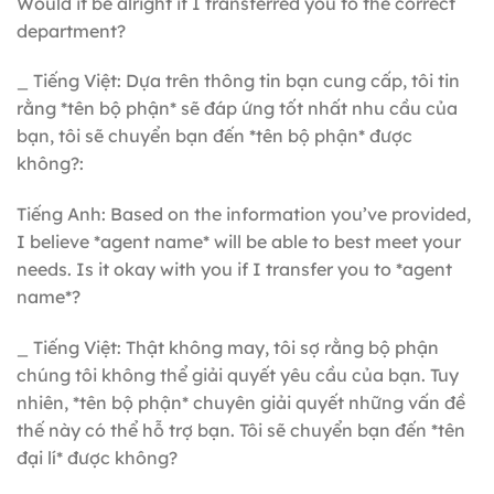
Would it be alright if I transferred you to the correct
department?
_ Tiếng Việt: Dựa trên thông tin bạn cung cấp, tôi tin
rằng *tên bộ phận* sẽ đáp ứng tốt nhất nhu cầu của
bạn, tôi sẽ chuyển bạn đến *tên bộ phận* được
không?:
Tiếng Anh: Based on the information you’ve provided,
I believe *agent name* will be able to best meet your
needs. Is it okay with you if I transfer you to *agent
name*?
_ Tiếng Việt: Thật không may, tôi sợ rằng bộ phận
chúng tôi không thể giải quyết yêu cầu của bạn. Tuy
nhiên, *tên bộ phận* chuyên giải quyết những vấn đề
thế này có thể hỗ trợ bạn. Tôi sẽ chuyển bạn đến *tên
đại lí* được không?