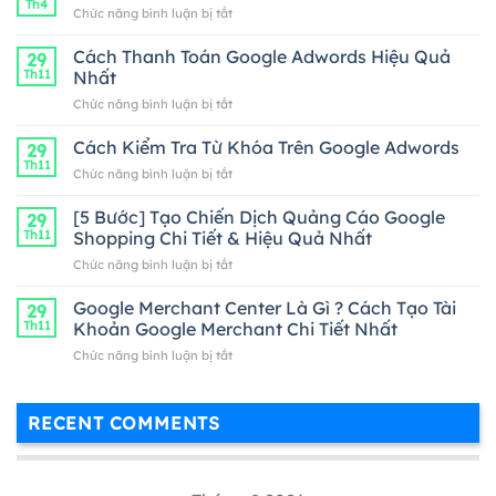
Th4
ở
Chức năng bình luận bị tắt
mô
tả
Cách Thanh Toán Google Adwords Hiệu Quả
29
ngắn
Th11
Nhất
ở
Chức năng bình luận bị tắt
Cách
Thanh
Cách Kiểm Tra Từ Khóa Trên Google Adwords
29
Toán
Th11
ở
Chức năng bình luận bị tắt
Google
Cách
Adwords
Kiểm
[5 Bước] Tạo Chiến Dịch Quảng Cáo Google
Hiệu
29
Tra
Th11
Shopping Chi Tiết & Hiệu Quả Nhất
Quả
Từ
Nhất
ở
Chức năng bình luận bị tắt
Khóa
[5
Trên
Bước]
Google Merchant Center Là Gì ? Cách Tạo Tài
Google
29
Tạo
Adwords
Th11
Khoản Google Merchant Chi Tiết Nhất
Chiến
ở
Chức năng bình luận bị tắt
Dịch
Google
Quảng
Merchant
Cáo
Center
Google
RECENT COMMENTS
Là
Shopping
Gì
Chi
?
Tiết
Cách
&