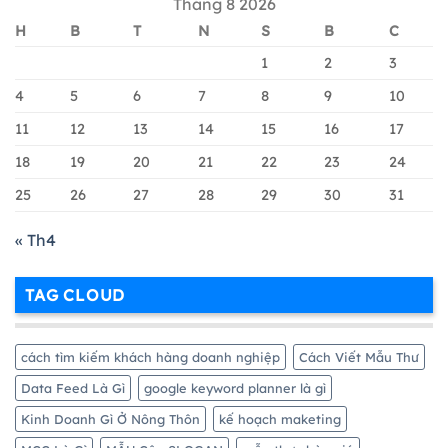
Tháng 8 2026
Tạo
Hiệu
Tài
Quả
H
B
T
N
S
B
C
Khoản
Nhất
Google
1
2
3
Merchant
Chi
4
5
6
7
8
9
10
Tiết
11
12
13
14
15
16
17
Nhất
18
19
20
21
22
23
24
25
26
27
28
29
30
31
« Th4
TAG CLOUD
cách tìm kiếm khách hàng doanh nghiệp
Cách Viết Mẫu Thư
Data Feed Là Gì
google keyword planner là gì
Kinh Doanh Gì Ở Nông Thôn
kế hoạch maketing