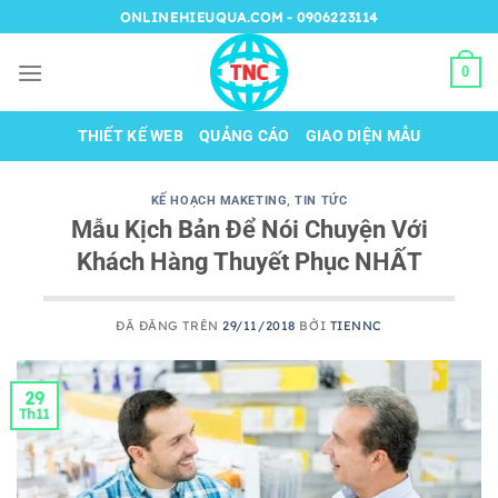
Chuyển
ONLINEHIEUQUA.COM - 0906223114
đến
nội
0
dung
THIẾT KẾ WEB
QUẢNG CÁO
GIAO DIỆN MẪU
KẾ HOẠCH MAKETING
,
TIN TỨC
Mẫu Kịch Bản Để Nói Chuyện Với
Khách Hàng Thuyết Phục NHẤT
ĐÃ ĐĂNG TRÊN
29/11/2018
BỞI
TIENNC
29
Th11