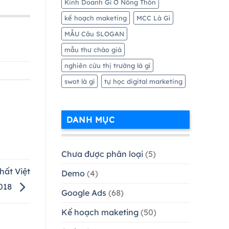
Kinh Doanh Gì Ở Nông Thôn
kế hoạch maketing
MCC Là Gì
MẪU Câu SLOGAN
mẫu thư chào giá
nghiên cứu thị trường là gì
swot là gì
tự học digital marketing
DANH MỤC
Chưa được phân loại
(5)
hất Việt
Demo
(4)
018
Google Ads
(68)
Kế hoạch maketing
(50)