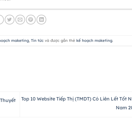
hoạch maketing
,
Tin tức
và được gắn thẻ
kế hoạch maketing
.
Top 10 Website Tiếp Thị (TMDT) Có Liên Lết Tốt N
 Thuyết
Nam 2