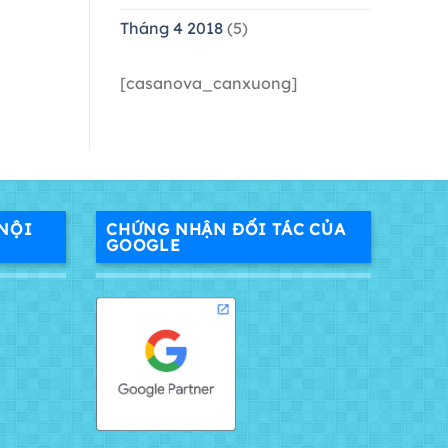
Tháng 4 2018
(5)
[casanova_canxuong]
NỘI
CHỨNG NHẬN ĐỐI TÁC CỦA
GOOGLE