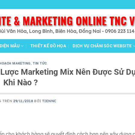
ITE & MARKETING ONLINE TNC 
Bùi Văn Hòa, Long Bình, Biên Hòa, Đồng Nai - 0906 223 114
 DIỆN MẪU
THIẾT KẾ ĐỒ HỌA
DỊCH VỤ CHĂM SÓC WEBSITE
 HOẠCH MAKETING
,
TIN TỨC
n Lược Marketing Mix Nên Được Sử D
Khi Nào ?
G TRÊN
29/11/2018
BỞI
TIENNC
ấp cho khách hàng sẽ quyết định cách bạn nên xây dựng 