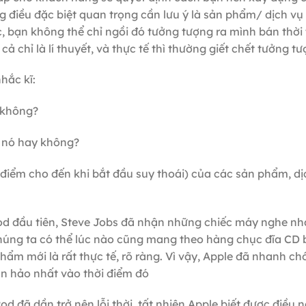
 điều đặc biệt quan trọng cần lưu ý là sản phẩm/ dịch vụ
ác, bạn không thể chỉ ngồi đó tưởng tượng ra mình bán thời
ả chỉ là lí thuyết, và thực tế thì thường giết chết tưởng t
hắc kĩ:
y không?
g nó hay không?
h điểm cho đến khi bắt đầu suy thoái) của các sản phẩm, dị
ipod đầu tiên, Steve Jobs đã nhận những chiếc máy nghe nh
chúng ta có thể lúc nào cũng mang theo hàng chục đĩa CD 
phẩm mới là rất thực tế, rõ ràng. Vì vậy, Apple đã nhanh c
n hảo nhất vào thời điểm đó
od đã dần trở nên lỗi thời, tất nhiên Apple biết được điều 