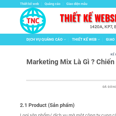
Chuyển
Thiết kế web
Quảng cáo
Giao diện mẫu
đến
THIẾT KẾ WEBS
nội
dung
1420A, KP7, 
DỊCH VỤ QUẢNG CÁO
THIẾT KẾ WEB
GIAO
KẾ
Marketing Mix Là Gì ? Chiế
ĐÃ ĐĂN
2.1 Product (Sản phẩm)
Loại sản phẩm/ dịch vụ mà một công ty cung c