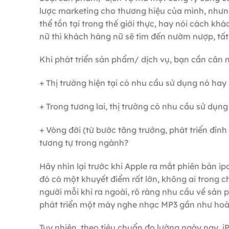
lược marketing cho thương hiệu của mình, nhưng
thể tồn tại trong thế giới thực, hay nói cách kh
nữ thì khách hàng nữ sẽ tìm đến nườm nượp, tất c
Khi phát triển sản phẩm/ dịch vụ, bạn cần cân n
+ Thị trường hiện tại có nhu cầu sử dụng nó ha
+ Trong tương lai, thị trường có nhu cầu sử dụn
+ Vòng đời (từ bước tăng trưởng, phát triển đỉn
tương tự trong ngành?
Hãy nhìn lại trước khi Apple ra mắt phiên bản 
đó có một khuyết điểm rất lớn, không ai trong 
người mỗi khi ra ngoài, rõ ràng nhu cầu về sản 
phát triển một máy nghe nhạc MP3 gần như hoà
Tuy nhiên, theo tiêu chuẩn đo lường ngày nay, iP