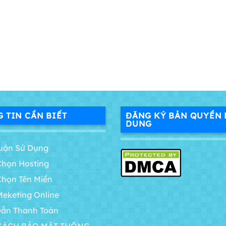
 TIN CẦN BIẾT
ĐĂNG KÝ BẢN QUYỀN 
DUNG
uận Sử Dụng
Chọn Hosting
Chọn Tên Miền
Meketing Online
ẫn Thanh Toán