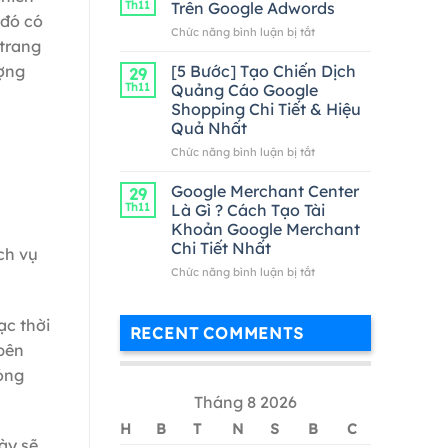
Th11
Trên Google Adwords
Google
 đó có
ở
Chức năng bình luận bị tắt
Adwords
 trang
Cách
Hiệu
Kiểm
[5 Bước] Tạo Chiến Dịch
Quả
ượng
29
Tra
Nhất
Th11
Quảng Cáo Google
Từ
Shopping Chi Tiết & Hiệu
Khóa
Quả Nhất
Trên
Google
ở
Chức năng bình luận bị tắt
Adwords
[5
Bước]
Google Merchant Center
29
Tạo
Th11
Là Gì ? Cách Tạo Tài
Chiến
Khoản Google Merchant
Dịch
Chi Tiết Nhất
ch vụ
Quảng
Cáo
ở
Chức năng bình luận bị tắt
Google
Google
Shopping
Merchant
Chi
Center
ạc thời
RECENT COMMENTS
Tiết
Là
bên
&
Gì
Hiệu
hóng
?
Quả
Cách
Tháng 8 2026
Nhất
Tạo
Tài
H
B
T
N
S
B
C
Khoản
này sẽ