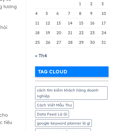
Google
1
2
3
ng tương
Merchant
Chi
4
5
6
7
8
9
10
Tiết
11
12
13
14
15
16
17
Nhất
 hỏi
18
19
20
21
22
23
24
25
26
27
28
29
30
31
« Th4
TAG CLOUD
cách tìm kiếm khách hàng doanh
nghiệp
Cách Viết Mẫu Thư
Data Feed Là Gì
 cho
c tiêu
google keyword planner là gì