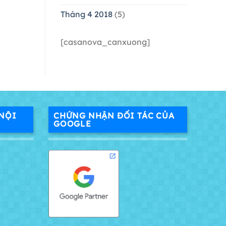
Tháng 4 2018
(5)
[casanova_canxuong]
NỘI
CHỨNG NHẬN ĐỐI TÁC CỦA
GOOGLE