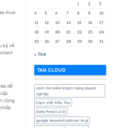
Google
1
2
3
Merchant
cáo mua
Chi
4
5
6
7
8
9
10
Tiết
11
12
13
14
15
16
17
Nhất
18
19
20
21
22
23
24
25
26
27
28
29
30
31
u kỹ về
rchant
« Th4
TAG CLOUD
web để
cách tìm kiếm khách hàng doanh
 cấp
nghiệp
ạn cũng
Cách Viết Mẫu Thư
 nhấp
Data Feed Là Gì
google keyword planner là gì