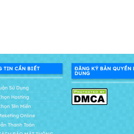
 TIN CẦN BIẾT
ĐĂNG KÝ BẢN QUYỀN 
DUNG
uận Sử Dụng
Chọn Hosting
Chọn Tên Miền
Meketing Online
ẫn Thanh Toán