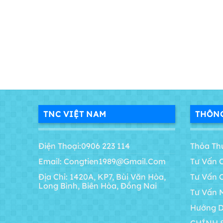
TNC VIỆT NAM
THÔNG
Điện Thoại:0906 223 114
Thỏa Th
Email: Congtien1989@gmail.com
Tư Vấn 
Địa Chỉ: 1420A, KP7, Bùi Văn Hòa,
Tư Vấn 
Long Bình, Biên Hòa, Đồng Nai
Tư Vấn 
Hướng D