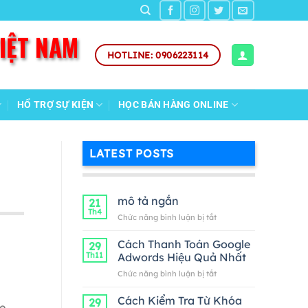
VIỆT NAM
HOTLINE: 0906223114
HỔ TRỢ SỰ KIỆN
HỌC BÁN HÀNG ONLINE
LATEST POSTS
mô tả ngắn
21
Th4
ở
Chức năng bình luận bị tắt
mô
tả
Cách Thanh Toán Google
29
ngắn
Th11
Adwords Hiệu Quả Nhất
ở
Chức năng bình luận bị tắt
Cách
Thanh
Cách Kiểm Tra Từ Khóa
29
e
Toán