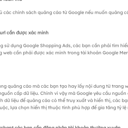
thủ các chính sách quảng cáo từ Google nếu muốn quảng 
url cần được xác minh
g sử dụng Google Shopping Ads, các bạn cần phải tìm hiể
ang web cần phải được xác minh trong tài khoản Google Me
ung quảng cáo mà các bạn tạo hay lấy nội dung từ trang 
từ nguồn cấp dữ liệu. Chính vì vậy mà Google yêu cầu nguồn
h dữ liệu để quảng cáo có thể truy xuất và hiển thị, các b
ộc, lựa chọn hiển thị thuộc tính phù hợp để gia tăng tỷ lệ
erchant các bạn cần đăng nhập tài khoản thường xuyên