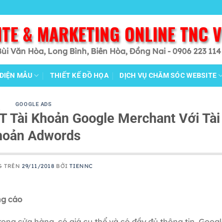
ITE & MARKETING ONLINE TNC 
Bùi Văn Hòa, Long Bình, Biên Hòa, Đồng Nai - 0906 223 114
 DIỆN MẪU
THIẾT KẾ ĐỒ HỌA
DỊCH VỤ CHĂM SÓC WEBSITE
GOOGLE ADS
 Tài Khoản Google Merchant Với Tài
hoản Adwords
G TRÊN
29/11/2018
BỞI
TIENNC
ng cáo
ng cửa hàng, có giá cụ thể và có đầy đủ thông tin. Googl