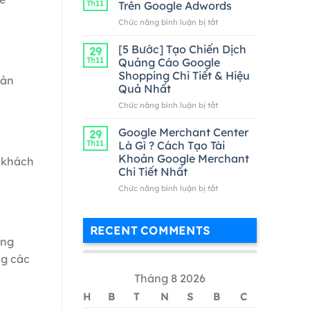
Th11
Trên Google Adwords
Google
ở
Chức năng bình luận bị tắt
Adwords
Cách
Hiệu
Kiểm
[5 Bước] Tạo Chiến Dịch
Quả
29
Tra
Nhất
Th11
Quảng Cáo Google
Từ
Shopping Chi Tiết & Hiệu
sản
Khóa
Quả Nhất
Trên
Google
ở
Chức năng bình luận bị tắt
Adwords
[5
Bước]
Google Merchant Center
29
Tạo
Th11
Là Gì ? Cách Tạo Tài
Chiến
Khoản Google Merchant
 khách
Dịch
Chi Tiết Nhất
Quảng
Cáo
ở
Chức năng bình luận bị tắt
Google
Google
Shopping
Merchant
Chi
Center
RECENT COMMENTS
Tiết
Là
ụng
&
Gì
ng các
Hiệu
?
Quả
Cách
Tháng 8 2026
Nhất
Tạo
Tài
H
B
T
N
S
B
C
Khoản