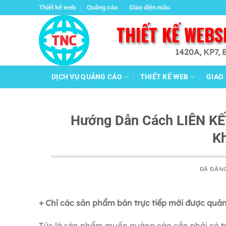
Chuyển
Thiết kế web
Quảng cáo
Giao diện mẫu
đến
THIẾT KẾ WEBS
nội
dung
1420A, KP7, 
DỊCH VỤ QUẢNG CÁO
THIẾT KẾ WEB
GIAO
Hướng Dẫn Cách LIÊN KẾT
K
ĐÃ ĐĂN
+ Chỉ các sản phẩm bán trực tiếp mới được quả
Tức là sản phẩm muốn quảng cáo cần phải có tro