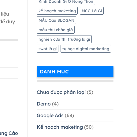
Kinh Doanh Gì Ở Nông Thôn
kế hoạch maketing
MCC Là Gì
liệu
MẪU Câu SLOGAN
 để duy
mẫu thư chào giá
nghiên cứu thị trường là gì
swot là gì
tự học digital marketing
DANH MỤC
Chưa được phân loại
(5)
Demo
(4)
Google Ads
(68)
Kế hoạch maketing
(50)
ảng Cáo