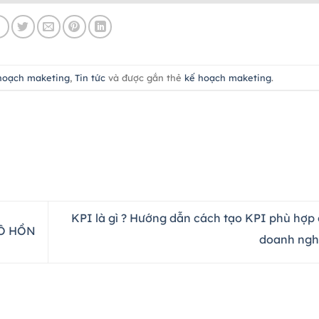
hoạch maketing
,
Tin tức
và được gắn thẻ
kế hoạch maketing
.
KPI là gì ? Hướng dẫn cách tạo KPI phù hợp
CÔ HỒN
doanh ngh