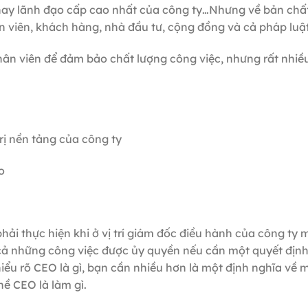
 hay lãnh đạo cấp cao nhất của công ty…Nhưng về bản chấ
 viên, khách hàng, nhà đầu tư, cộng đồng và cả pháp luậ
ân viên để đảm bảo chất lượng công việc, nhưng rất nhiề
rị nền tảng của công ty
o
ải thực hiện khi ở vị trí giám đốc điều hành của công ty m
ất cả những công việc được ủy quyền nếu cần một quyết định
iểu rõ CEO là gì, bạn cần nhiều hơn là một định nghĩa về 
hề CEO là làm gì.