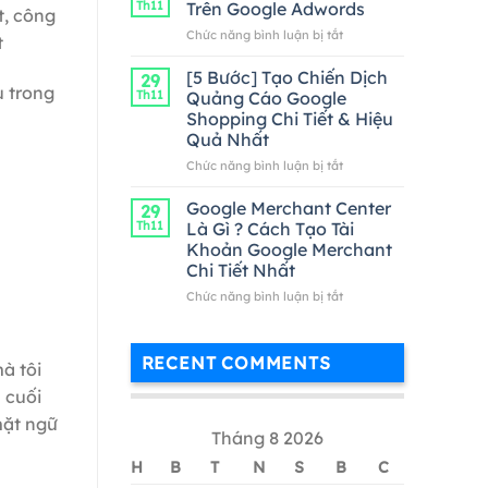
Th11
Trên Google Adwords
t, công
Google
ở
Chức năng bình luận bị tắt
Adwords
t
Cách
Hiệu
Kiểm
[5 Bước] Tạo Chiến Dịch
Quả
29
Tra
u trong
Nhất
Th11
Quảng Cáo Google
Từ
Shopping Chi Tiết & Hiệu
Khóa
Quả Nhất
Trên
Google
ở
Chức năng bình luận bị tắt
Adwords
[5
Bước]
Google Merchant Center
29
Tạo
Th11
Là Gì ? Cách Tạo Tài
Chiến
Khoản Google Merchant
Dịch
Chi Tiết Nhất
Quảng
Cáo
ở
Chức năng bình luận bị tắt
Google
Google
Shopping
Merchant
Chi
Center
RECENT COMMENTS
à tôi
Tiết
Là
&
Gì
 cuối
Hiệu
?
mặt ngữ
Quả
Cách
Tháng 8 2026
Nhất
Tạo
Tài
H
B
T
N
S
B
C
Khoản