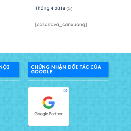
Tháng 4 2018
(5)
[casanova_canxuong]
NỘI
CHỨNG NHẬN ĐỐI TÁC CỦA
GOOGLE