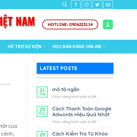
VIỆT NAM
HOTLINE: 0906223114
HỔ TRỢ SỰ KIỆN
HỌC BÁN HÀNG ONLINE
LATEST POSTS
mô tả ngắn
21
Th4
ở
Chức năng bình luận bị tắt
mô
tả
Cách Thanh Toán Google
29
ngắn
Th11
Adwords Hiệu Quả Nhất
ở
Chức năng bình luận bị tắt
 tắt của
Cách
Thanh
Cách Kiểm Tra Từ Khóa
 cánh,
29
Toán