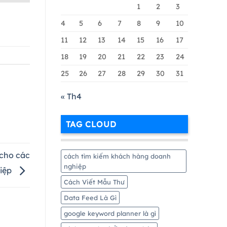
Google
1
2
3
Merchant
Chi
4
5
6
7
8
9
10
Tiết
11
12
13
14
15
16
17
Nhất
18
19
20
21
22
23
24
25
26
27
28
29
30
31
« Th4
TAG CLOUD
 cho các
cách tìm kiếm khách hàng doanh
nghiệp
iệp
Cách Viết Mẫu Thư
Data Feed Là Gì
google keyword planner là gì