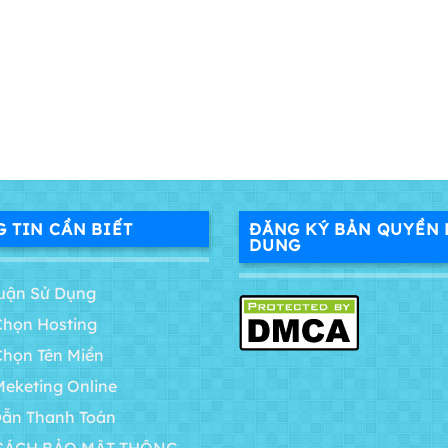
 TIN CẦN BIẾT
ĐĂNG KÝ BẢN QUYỀN 
DUNG
uận Sử Dụng
Chọn Hosting
Chọn Tên Miền
Meketing Online
ẫn Thanh Toán