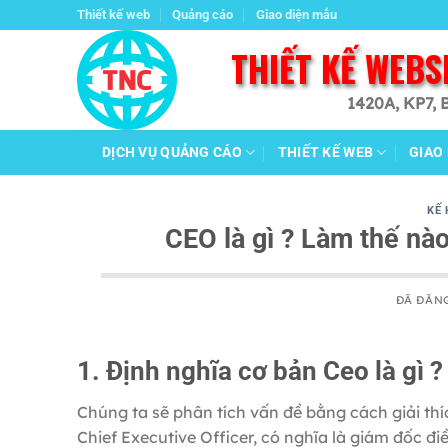
Chuyển
Thiết kế web
Quảng cáo
Giao diện mẫu
đến
THIẾT KẾ WEBS
nội
dung
1420A, KP7, 
DỊCH VỤ QUẢNG CÁO
THIẾT KẾ WEB
GIAO
KẾ
CEO là gì ? Làm thế nà
ĐÃ ĐĂN
1. Định nghĩa cơ bản Ceo là gì ?
Chúng ta sẽ phân tích vấn đề bằng cách giải thíc
Chief Executive Officer, có nghĩa là giám đốc đ