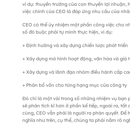
ví dụ: thuyền trưởng của con thuyền lợi nhuận,
việc chính của CEO là đáp ứng nhu cầu của nhân
CEO có thể ủy nhiệm một phần công việc cho nh
số đó buộc phải tự mình thực hiện, ví dụ:
+ Định hướng và xây dựng chiến lược phát triển
+ Xây dựng mô hình hoạt động, văn hóa và giá t
+ Xây dựng và lãnh đạo nhóm điều hành cấp ca
+ Phân bổ vốn cho từng hạng mục của công ty
Đó chỉ là một vài trong số những nhiệm vụ bạn ph
sẽ phân tích kĩ hơn ở phần kế tiếp, ngoài ra, t
cùng, CEO vẫn phải là người ra phán quyết. Để h
nghĩa như trên, cụ thể, chúng ta phải nắm rõ ng