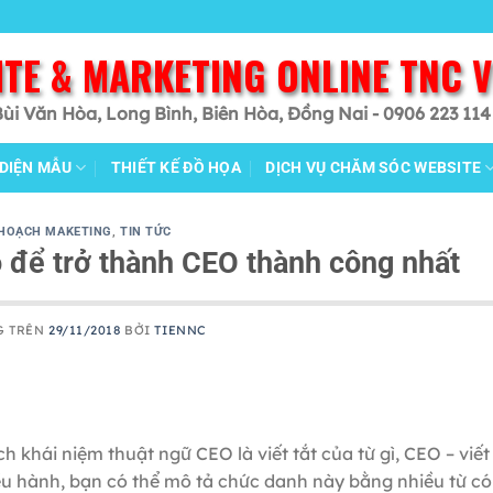
ITE & MARKETING ONLINE TNC 
Bùi Văn Hòa, Long Bình, Biên Hòa, Đồng Nai - 0906 223 114
 DIỆN MẪU
THIẾT KẾ ĐỒ HỌA
DỊCH VỤ CHĂM SÓC WEBSITE
 HOẠCH MAKETING
,
TIN TỨC
o để trở thành CEO thành công nhất
G TRÊN
29/11/2018
BỞI
TIENNC
h khái niệm thuật ngữ CEO là viết tắt của từ gì, CEO – viết
iều hành, bạn có thể mô tả chức danh này bằng nhiều từ có