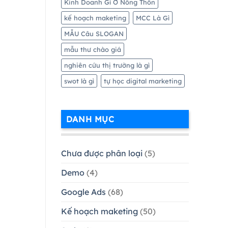
Kinh Doanh Gì Ở Nông Thôn
kế hoạch maketing
MCC Là Gì
MẪU Câu SLOGAN
mẫu thư chào giá
nghiên cứu thị trường là gì
swot là gì
tự học digital marketing
DANH MỤC
Chưa được phân loại
(5)
Demo
(4)
Google Ads
(68)
Kế hoạch maketing
(50)