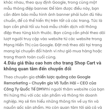
khác nhau, theo quy định Google, trong cùng một
mẫu thông điệp banner. Để làm được điều này, bạn
cần đảm bảo mẫu hình ảnh banner phải luôn đủ tiêu
chuẩn, để có thể hiển thị trên tất cả các trang. Tức là
bạn cần phải tối ưu hoá mẫu chiến dịch với thông
điệp theo từng kích thước. Bạn cũng cần phải theo dõi
lượt người truy cập vào website từ các website trong
Mạng Hiển Thị của Google. Đặt mã theo dõi tại trang
mang lại chuyển đổi hành vi như giỏ mua hàng hoặc
trang thanh toán cuối cùng.
4.Đấu giá thầu cao hơn cho trang Shop Cart và
không quan tâm đến chuyển đổi
Theo chuyên gia
chiến lược quảng cáo Google
Remarketing – Chuyên gia Võ Tuấn Hải – CEO của
Công Ty Quốc Tế DMV
thì người thăm website của bạn
thì hứng thú với các sản phẩm và thông tin doanh
nghiệp. Họ sẽ tìm hiểu những thông tin về uy tín và
nguồn gốc sản phẩm. Họ còn quan tâm tới giá cả và