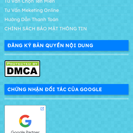
Tư Vấn Chọn Tên Miền
Tư Vấn Meketing Online
Hướng Dẫn Thanh Toán
CHÍNH SÁCH BẢO MẬT THÔNG TIN
ĐĂNG KÝ BẢN QUYỀN NỘI DUNG
CHỨNG NHẬN ĐỐI TÁC CỦA GOOGLE