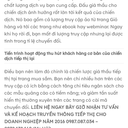
chất lượng dịch vụ bạn cung cấp. Đấu giá thầu cho
chiến dịch ảnh hưởng rất lớn tới kết quả của chiến
dịch. Nó bao gồm cả lượng truy cập ảo từ trang Giỏ
hàng và tới các trang như ebook hay webminar. Ngay
khi họ rời đi, bạn mất đi lượng truy cập nhưng lại được
tính trong tỉ lệ chuyển đổi.
Tiến trình hoạt động thu hút khách hàng cơ bản của chiến
dịch tiếp thị lại
Điều bạn nên làm đó chính là chiến lược giá thầu tiếp
thị tại trang mua sắm. Bạn nên chi nhiều hơn trên các
truy cập có ích bằng cách tăng chi tiêu ngân sách cho
các mẫu quảng cáo có tiềm năng; và giảm tần suất
hiển thị thường xuyên trên các trang có cài mã
chuyển đổi.
LIÊN HỆ NGAY BÂY GIỜ NHẬN TƯ VẤN
VÀ KẾ HOẠCH TRUYỀN THÔNG TIẾP THỊ CHO
DOANH NGHIỆP NĂM 2016
0987.087.034 –