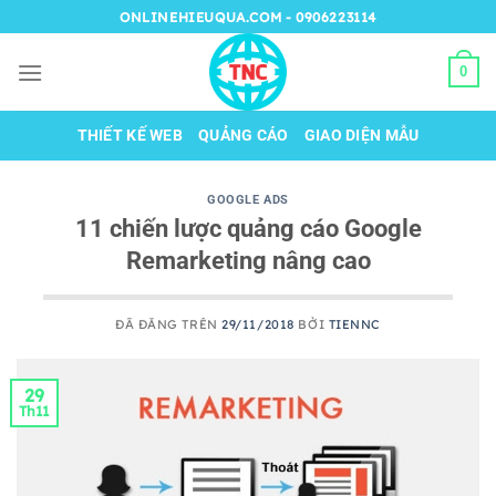
Chuyển
ONLINEHIEUQUA.COM - 0906223114
đến
nội
0
dung
THIẾT KẾ WEB
QUẢNG CÁO
GIAO DIỆN MẪU
GOOGLE ADS
11 chiến lược quảng cáo Google
Remarketing nâng cao
ĐÃ ĐĂNG TRÊN
29/11/2018
BỞI
TIENNC
29
Th11