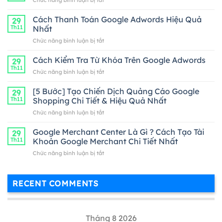
Chức năng bình luận bị tắt
mô
tả
Cách Thanh Toán Google Adwords Hiệu Quả
29
ngắn
Th11
Nhất
ở
Chức năng bình luận bị tắt
Cách
Thanh
Cách Kiểm Tra Từ Khóa Trên Google Adwords
29
Toán
Th11
ở
Chức năng bình luận bị tắt
Google
Cách
Adwords
Kiểm
[5 Bước] Tạo Chiến Dịch Quảng Cáo Google
Hiệu
29
Tra
Th11
Shopping Chi Tiết & Hiệu Quả Nhất
Quả
Từ
Nhất
ở
Chức năng bình luận bị tắt
Khóa
[5
Trên
Bước]
Google Merchant Center Là Gì ? Cách Tạo Tài
Google
29
Tạo
Adwords
Th11
Khoản Google Merchant Chi Tiết Nhất
Chiến
ở
Chức năng bình luận bị tắt
Dịch
Google
Quảng
Merchant
Cáo
Center
Google
RECENT COMMENTS
Là
Shopping
Gì
Chi
?
Tiết
Cách
&
Tháng 8 2026
Tạo
Hiệu