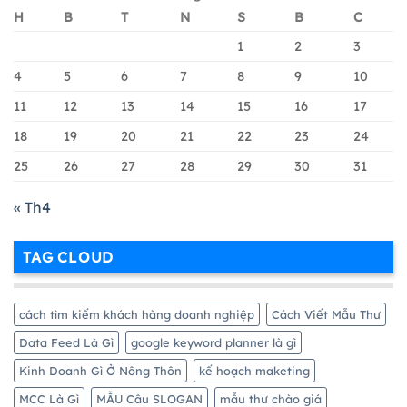
Tài
Quả
H
B
T
N
S
B
C
Khoản
Nhất
Google
1
2
3
Merchant
Chi
4
5
6
7
8
9
10
Tiết
11
12
13
14
15
16
17
Nhất
18
19
20
21
22
23
24
25
26
27
28
29
30
31
« Th4
TAG CLOUD
cách tìm kiếm khách hàng doanh nghiệp
Cách Viết Mẫu Thư
Data Feed Là Gì
google keyword planner là gì
Kinh Doanh Gì Ở Nông Thôn
kế hoạch maketing
MCC Là Gì
MẪU Câu SLOGAN
mẫu thư chào giá