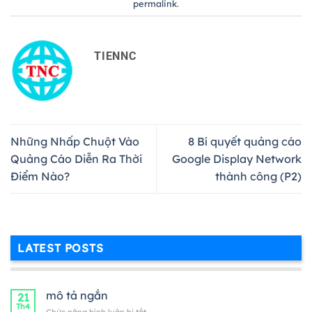
permalink
.
TIENNC
Những Nhấp Chuột Vào
8 Bí quyết quảng cáo
Quảng Cáo Diễn Ra Thời
Google Display Network
Điểm Nào?
thành công (P2)
LATEST POSTS
mô tả ngắn
21
Th4
ở