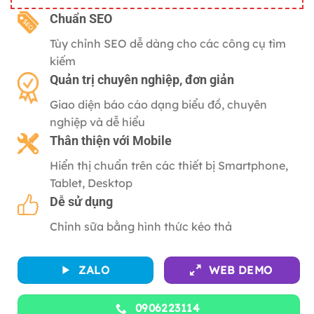
gốc
hiện
là:
tại
C
huẩn SEO
2,500,000 ₫.
là:
Tùy chỉnh SEO dễ dàng cho các công cụ tìm
500,000 ₫.
kiếm
Quản trị chuyên nghiệp, đơn giản
Giao diện báo cáo dạng biểu đồ, chuyên
nghiệp và dễ hiểu
Thân thiện với
Mobile
Hiển thị chuẩn trên các thiết bị Smartphone,
Tablet, Desktop
Dễ sử dụng
Chỉnh sữa bằng hình thức kéo thả
ZALO
WEB DEMO
0906223114