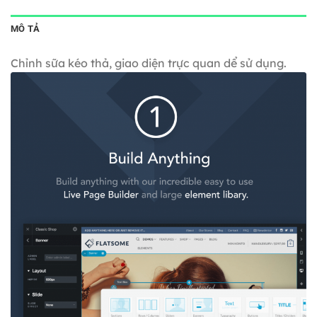
MÔ TẢ
Chỉnh sữa kéo thả, giao diện trực quan dể sử dụng.