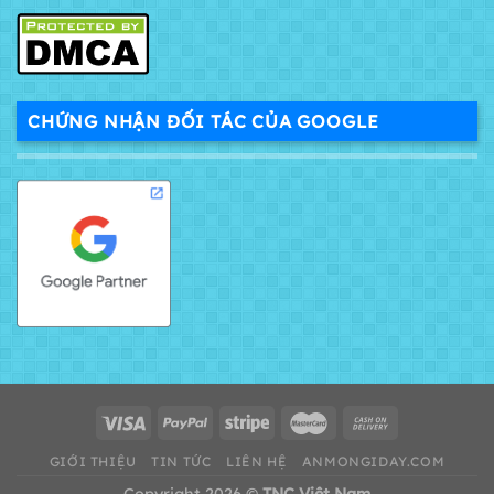
CHỨNG NHẬN ĐỐI TÁC CỦA GOOGLE
GIỚI THIỆU
TIN TỨC
LIÊN HỆ
ANMONGIDAY.COM
Copyright 2026 ©
TNC Việt Nam