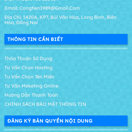
Email: Congtien1989@gmail.com
Địa Chỉ: 1420A, KP7, Bùi Văn Hòa, Long Bình, Biên
Hòa, Đồng Nai
THÔNG TIN CẦN BIẾT
Thỏa Thuận Sử Dụng
Tư Vấn Chọn Hosting
Tư Vấn Chọn Tên Miền
Tư Vấn Meketing Online
Hướng Dẫn Thanh Toán
CHÍNH SÁCH BẢO MẬT THÔNG TIN
ĐĂNG KÝ BẢN QUYỀN NỘI DUNG