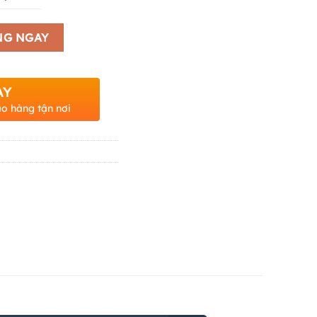
NG NGAY
AY
ao hàng tận nơi