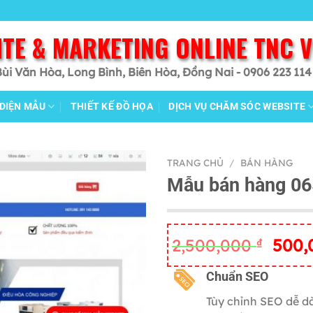
ITE & MARKETING ONLINE TNC 
Bùi Văn Hòa, Long Bình, Biên Hòa, Đồng Nai - 0906 223 114
 DIỆN MẪU
THIẾT KẾ ĐỒ HỌA
DỊCH VỤ CHĂM SÓC WEBSITE
TRANG CHỦ
/
BÁN HÀNG
Mẫu bán hàng 06
Giá
2,500,000
₫
500
gốc
là:
C
huẩn SEO
2,500
Tùy chỉnh SEO dễ d