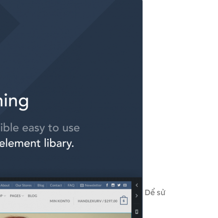
Dể sử