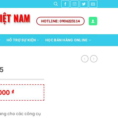
VIỆT NAM
HOTLINE: 0906223114
HỔ TRỢ SỰ KIỆN
HỌC BÁN HÀNG ONLINE
5
Giá
,000
₫
hiện
tại
,000 ₫.
là:
àng cho các công cụ
500,000 ₫.