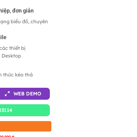
hiệp, đơn giản
dạng biểu đồ, chuyên
ile
các thiết bị
, Desktop
h thức kéo thả
WEB DEMO
23114
00,000
)
₫