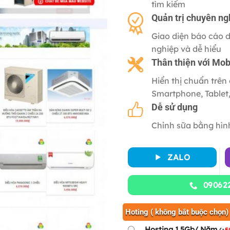
tìm kiếm
Quản trị chuyên ng
Giao diện báo cáo 
nghiệp và dễ hiểu
Thân thiện với
Mob
Hiển thị chuẩn trên 
Smartphone, Tablet
Dễ sử dụng
Chỉnh sữa bằng hìn
ZALO
09062
Hoting ( không bắt buộc chọn)
Hosting 1.5Gb/ Năm
(
+
5