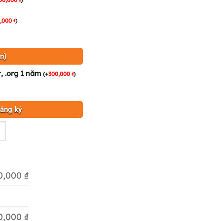
0,000
)
₫
n)
t, .org 1 năm
(
+
300,000
)
₫
đăng ký
0,000 ₫
0,000 ₫