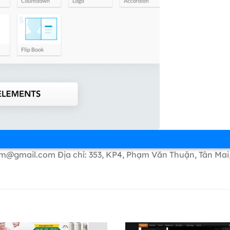
om@gmail.com Địa chỉ: 353, KP4, Phạm Văn Thuận, Tân Mai