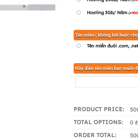
Hosting 3Gb/ Năm
(
+
90
Tên miền ( không bắt buộc chọ
Tên miền đuôi .com, .ne
Hãy điền tên miền bạn muốn 
PRODUCT PRICE:
50
TOTAL OPTIONS:
0 ₫
ORDER TOTAL:
50