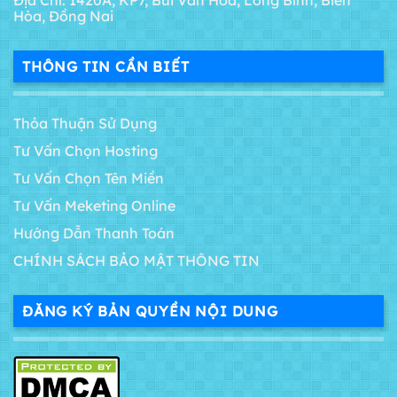
Hòa, Đồng Nai
THÔNG TIN CẦN BIẾT
Thỏa Thuận Sử Dụng
Tư Vấn Chọn Hosting
Tư Vấn Chọn Tên Miền
Tư Vấn Meketing Online
Hướng Dẫn Thanh Toán
CHÍNH SÁCH BẢO MẬT THÔNG TIN
ĐĂNG KÝ BẢN QUYỀN NỘI DUNG