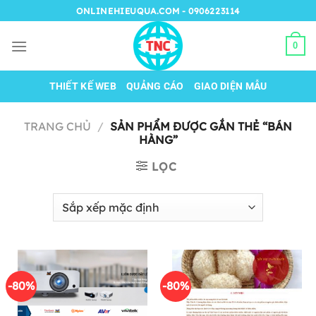
Chuyển
ONLINEHIEUQUA.COM - 0906223114
đến
nội
0
dung
THIẾT KẾ WEB
QUẢNG CÁO
GIAO DIỆN MẪU
TRANG CHỦ
/
SẢN PHẨM ĐƯỢC GẮN THẺ “BÁN
HÀNG”
LỌC
-80%
-80%