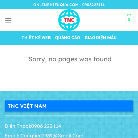
Chuyển
ONLINEHIEUQUA.COM - 0906223114
đến
nội
0
dung
THIẾT KẾ WEB
QUẢNG CÁO
GIAO DIỆN MẪU
Sorry, no pages was found
TNC VIỆT NAM
Điện Thoại:0906 223 114
Email: Congtien1989@gmail.com