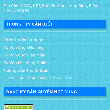
Địa Chỉ: 1420A, KP7, Bùi Văn Hòa, Long Bình, Biên
Hòa, Đồng Nai
THÔNG TIN CẦN BIẾT
Thỏa Thuận Sử Dụng
Tư Vấn Chọn Hosting
Tư Vấn Chọn Tên Miền
Tư Vấn Meketing Online
Hướng Dẫn Thanh Toán
CHÍNH SÁCH BẢO MẬT THÔNG TIN
ĐĂNG KÝ BẢN QUYỀN NỘI DUNG