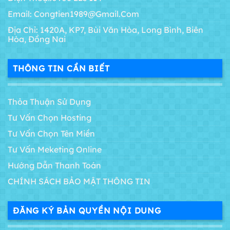
Email: Congtien1989@gmail.com
Địa Chỉ: 1420A, KP7, Bùi Văn Hòa, Long Bình, Biên
Hòa, Đồng Nai
THÔNG TIN CẦN BIẾT
Thỏa Thuận Sử Dụng
Tư Vấn Chọn Hosting
Tư Vấn Chọn Tên Miền
Tư Vấn Meketing Online
Hướng Dẫn Thanh Toán
CHÍNH SÁCH BẢO MẬT THÔNG TIN
ĐĂNG KÝ BẢN QUYỀN NỘI DUNG