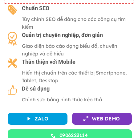
gốc
hiện
là:
tại
C
huẩn SEO
2,500,000 ₫.
là:
Tùy chỉnh SEO dễ dàng cho các công cụ tìm
500,000 ₫.
kiếm
Quản trị chuyên nghiệp, đơn giản
Giao diện báo cáo dạng biểu đồ, chuyên
nghiệp và dễ hiểu
Thân thiện với
Mobile
Hiển thị chuẩn trên các thiết bị Smartphone,
Tablet, Desktop
Dễ sử dụng
Chỉnh sữa bằng hình thức kéo thả
ZALO
WEB DEMO
0906223114