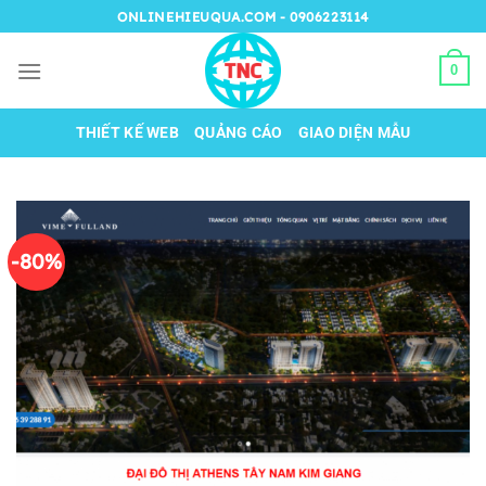
Chuyển
ONLINEHIEUQUA.COM - 0906223114
đến
nội
0
dung
THIẾT KẾ WEB
QUẢNG CÁO
GIAO DIỆN MẪU
-80%