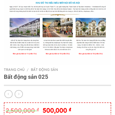
TRANG CHỦ
/
BẤT ĐỘNG SẢN
Bất động sản 025
Giá
Giá
2,500,000
₫
500,000
₫