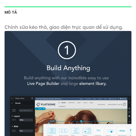
MÔ TẢ
Chỉnh sữa kéo thả, giao diện trực quan dể sử dụng.