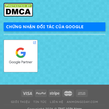
CHỨNG NHẬN ĐỐI TÁC CỦA GOOGLE
GIỚI THIỆU
TIN TỨC
LIÊN HỆ
ANMONGIDAY.COM
Copyright 2026 ©
TNC Việt Nam