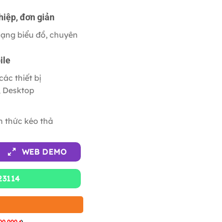
hiệp, đơn giản
dạng biểu đồ, chuyên
ile
các thiết bị
, Desktop
h thức kéo thả
WEB DEMO
23114
00,000
)
₫