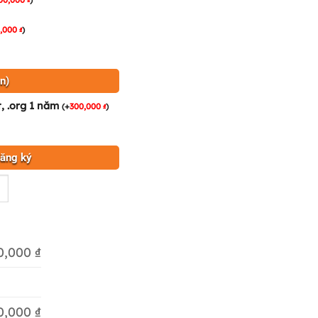
0,000
)
₫
n)
t, .org 1 năm
(
+
300,000
)
₫
đăng ký
0,000 ₫
0,000 ₫