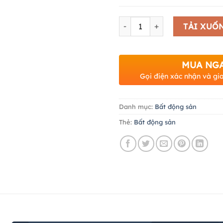
Số lượng
TẢI XUỐ
MUA NG
Gọi điện xác nhận và gi
Danh mục:
Bất động sản
Thẻ:
Bất động sản