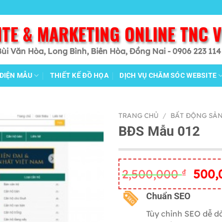
ITE & MARKETING ONLINE TNC 
Bùi Văn Hòa, Long Bình, Biên Hòa, Đồng Nai - 0906 223 114
 DIỆN MẪU
THIẾT KẾ ĐỒ HỌA
DỊCH VỤ CHĂM SÓC WEBSITE
TRANG CHỦ
/
BẤT ĐỘNG SẢ
BĐS Mẫu 012
Giá
2,500,000
₫
500
gốc
là:
C
huẩn SEO
2,500
Tùy chỉnh SEO dễ d