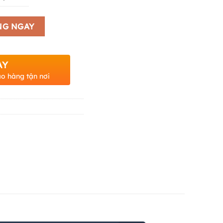
NG NGAY
AY
ao hàng tận nơi