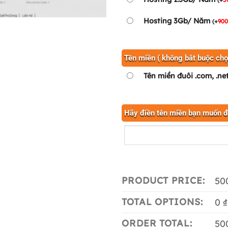
Hosting 3Gb/ Năm
(
+
90
Tên miền ( không bắt buộc chọ
Tên miền đuôi .com, .ne
Hãy điền tên miền bạn muốn 
PRODUCT PRICE:
50
TOTAL OPTIONS:
0 ₫
ORDER TOTAL:
50