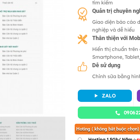
tìm kiếm
Quản trị chuyên ng
Giao diện báo cáo 
nghiệp và dễ hiểu
Thân thiện với
Mob
Hiển thị chuẩn trên 
Smartphone, Tablet
Dễ sử dụng
Chỉnh sữa bằng hìn
ZALO
09062
Hoting ( không bắt buộc chọn)
Hosting 1.5Gb/ Năm
(
+
5