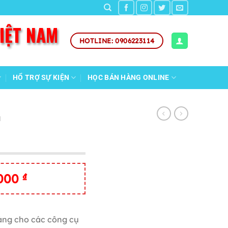
VIỆT NAM
HOTLINE: 0906223114
HỔ TRỢ SỰ KIỆN
HỌC BÁN HÀNG ONLINE
N
Giá
,000
₫
hiện
tại
,000 ₫.
là:
àng cho các công cụ
500,000 ₫.