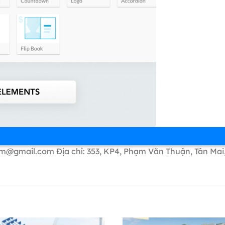
om@gmail.com Địa chỉ: 353, KP4, Phạm Văn Thuận, Tân Mai