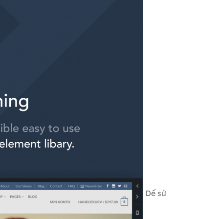
Dể sử