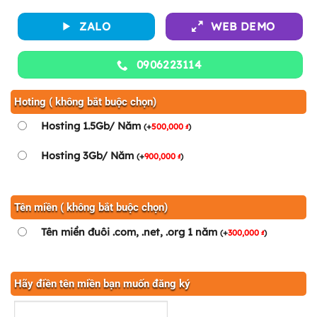
ZALO
WEB DEMO
0906223114
Hoting ( không bắt buộc chọn)
Hosting 1.5Gb/ Năm
(
+
500,000
)
₫
Hosting 3Gb/ Năm
(
+
900,000
)
₫
Tên miền ( không bắt buộc chọn)
Tên miền đuôi .com, .net, .org 1 năm
(
+
300,000
)
₫
Hãy điền tên miền bạn muốn đăng ký