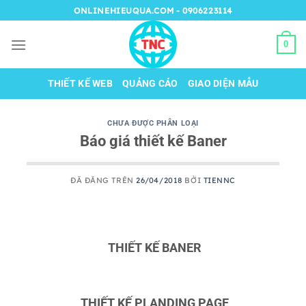
Chuyển
ONLINEHIEUQUA.COM - 0906223114
đến
nội
0
dung
THIẾT KẾ WEB
QUẢNG CÁO
GIAO DIỆN MẪU
CHƯA ĐƯỢC PHÂN LOẠI
Báo giá thiết kế Baner
ĐÃ ĐĂNG TRÊN
26/04/2018
BỞI
TIENNC
THIẾT KẾ BANER
THIẾT KẾ PLANDING PAGE