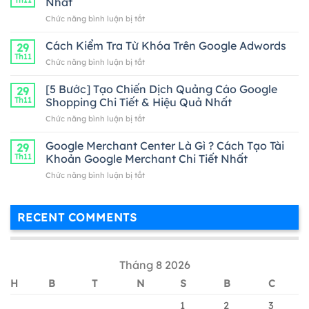
Nhất
ở
Chức năng bình luận bị tắt
Cách
Thanh
Cách Kiểm Tra Từ Khóa Trên Google Adwords
29
Toán
Th11
ở
Chức năng bình luận bị tắt
Google
Cách
Adwords
Kiểm
[5 Bước] Tạo Chiến Dịch Quảng Cáo Google
Hiệu
29
Tra
Th11
Shopping Chi Tiết & Hiệu Quả Nhất
Quả
Từ
Nhất
ở
Chức năng bình luận bị tắt
Khóa
[5
Trên
Bước]
Google Merchant Center Là Gì ? Cách Tạo Tài
Google
29
Tạo
Adwords
Th11
Khoản Google Merchant Chi Tiết Nhất
Chiến
ở
Chức năng bình luận bị tắt
Dịch
Google
Quảng
Merchant
Cáo
Center
Google
RECENT COMMENTS
Là
Shopping
Gì
Chi
?
Tiết
Cách
&
Tháng 8 2026
Tạo
Hiệu
Tài
Quả
H
B
T
N
S
B
C
Khoản
Nhất
Google
1
2
3