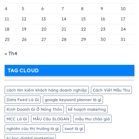
Merchant
Chi
4
5
6
7
8
9
10
Tiết
11
12
13
14
15
16
17
Nhất
18
19
20
21
22
23
24
25
26
27
28
29
30
31
« Th4
TAG CLOUD
cách tìm kiếm khách hàng doanh nghiệp
Cách Viết Mẫu Thư
Data Feed Là Gì
google keyword planner là gì
Kinh Doanh Gì Ở Nông Thôn
kế hoạch maketing
MCC Là Gì
MẪU Câu SLOGAN
mẫu thư chào giá
nghiên cứu thị trường là gì
swot là gì
tự học digital marketing