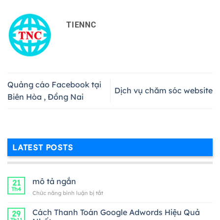
TIENNC
Quảng cáo Facebook tại
Dịch vụ chăm sóc website
Biên Hòa , Đồng Nai
LATEST POSTS
mô tả ngắn
21
Th4
ở
Chức năng bình luận bị tắt
mô
tả
Cách Thanh Toán Google Adwords Hiệu Quả
29
ngắn
Th11