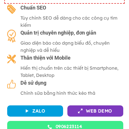
gốc
hiện
là:
tại
C
huẩn SEO
2,500,000 ₫.
là:
Tùy chỉnh SEO dễ dàng cho các công cụ tìm
500,000 ₫.
kiếm
Quản trị chuyên nghiệp, đơn giản
Giao diện báo cáo dạng biểu đồ, chuyên
nghiệp và dễ hiểu
Thân thiện với
Mobile
Hiển thị chuẩn trên các thiết bị Smartphone,
Tablet, Desktop
Dễ sử dụng
Chỉnh sữa bằng hình thức kéo thả
ZALO
WEB DEMO
0906223114