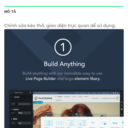
MÔ TẢ
Chỉnh sữa kéo thả, giao diện trực quan dể sử dụng.