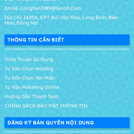
Email: Congtien1989@gmail.com
Địa Chỉ: 1420A, KP7, Bùi Văn Hòa, Long Bình, Biên
Hòa, Đồng Nai
THÔNG TIN CẦN BIẾT
Thỏa Thuận Sử Dụng
Tư Vấn Chọn Hosting
Tư Vấn Chọn Tên Miền
Tư Vấn Meketing Online
Hướng Dẫn Thanh Toán
CHÍNH SÁCH BẢO MẬT THÔNG TIN
ĐĂNG KÝ BẢN QUYỀN NỘI DUNG