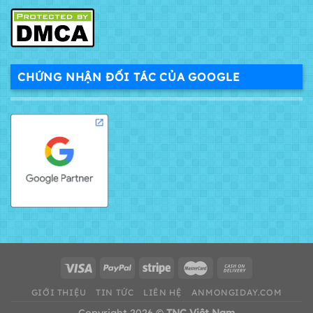
CHỨNG NHẬN ĐỐI TÁC CỦA GOOGLE
GIỚI THIỆU
TIN TỨC
LIÊN HỆ
ANMONGIDAY.COM
Copyright 2026 ©
TNC Việt Nam