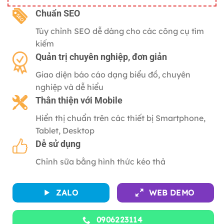
gốc
hiện
là:
tại
C
huẩn SEO
2,500,000 ₫.
là:
Tùy chỉnh SEO dễ dàng cho các công cụ tìm
500,000 ₫.
kiếm
Quản trị chuyên nghiệp, đơn giản
Giao diện báo cáo dạng biểu đồ, chuyên
nghiệp và dễ hiểu
Thân thiện với
Mobile
Hiển thị chuẩn trên các thiết bị Smartphone,
Tablet, Desktop
Dễ sử dụng
Chỉnh sữa bằng hình thức kéo thả
ZALO
WEB DEMO
0906223114