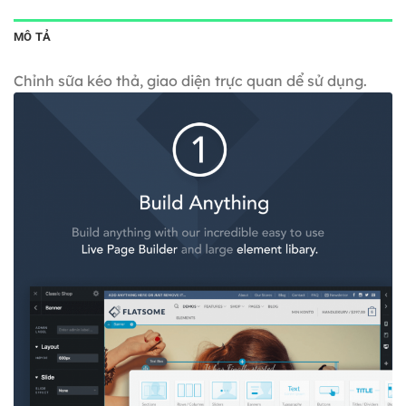
MÔ TẢ
Chỉnh sữa kéo thả, giao diện trực quan dể sử dụng.