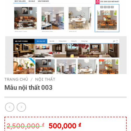
TRANG CHỦ
/
NỘI THẤT
Mẫu nội thất 003
Giá
Giá
2,500,000
₫
500,000
₫