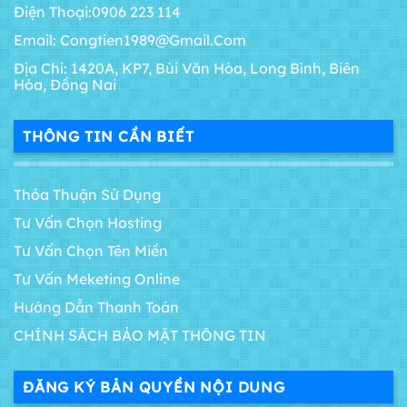
Điện Thoại:0906 223 114
Email: Congtien1989@gmail.com
Địa Chỉ: 1420A, KP7, Bùi Văn Hòa, Long Bình, Biên
Hòa, Đồng Nai
THÔNG TIN CẦN BIẾT
Thỏa Thuận Sử Dụng
Tư Vấn Chọn Hosting
Tư Vấn Chọn Tên Miền
Tư Vấn Meketing Online
Hướng Dẫn Thanh Toán
CHÍNH SÁCH BẢO MẬT THÔNG TIN
ĐĂNG KÝ BẢN QUYỀN NỘI DUNG