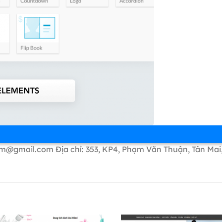
om@gmail.com Địa chỉ: 353, KP4, Phạm Văn Thuận, Tân Mai