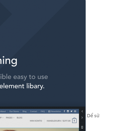
Dể sử