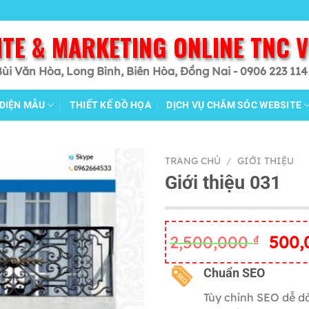
ITE & MARKETING ONLINE TNC 
Bùi Văn Hòa, Long Bình, Biên Hòa, Đồng Nai - 0906 223 114
 DIỆN MẪU
THIẾT KẾ ĐỒ HỌA
DỊCH VỤ CHĂM SÓC WEBSITE
TRANG CHỦ
/
GIỚI THIỆU
Giới thiệu 031
Giá
2,500,000
₫
500
gốc
là:
C
huẩn SEO
2,500
Tùy chỉnh SEO dễ d