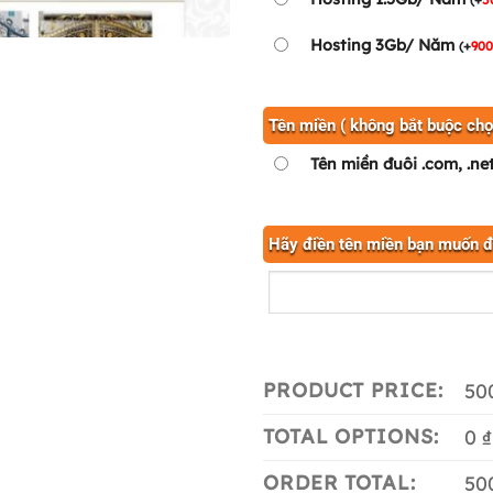
Hosting 3Gb/ Năm
(
+
90
Tên miền ( không bắt buộc chọ
Tên miền đuôi .com, .ne
Hãy điền tên miền bạn muốn 
PRODUCT PRICE:
50
TOTAL OPTIONS:
0 ₫
ORDER TOTAL:
50