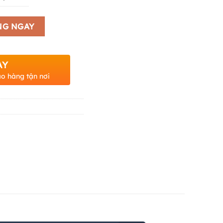
NG NGAY
AY
ao hàng tận nơi