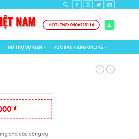
VIỆT NAM
HOTLINE: 0906223114
HỔ TRỢ SỰ KIỆN
HỌC BÁN HÀNG ONLINE
Giá
,000
₫
hiện
tại
,000 ₫.
là:
àng cho các công cụ
500,000 ₫.