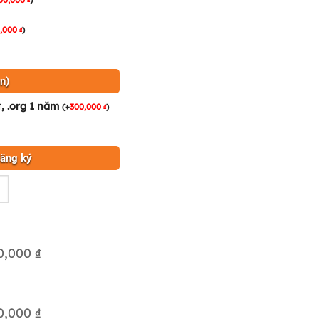
0,000
)
₫
n)
t, .org 1 năm
(
+
300,000
)
₫
đăng ký
0,000 ₫
0,000 ₫