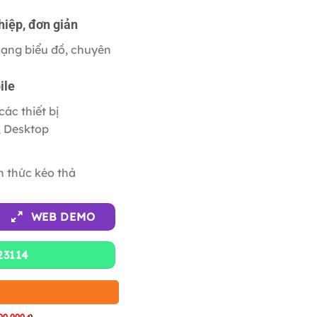
hiệp, đơn giản
dạng biểu đồ, chuyên
ile
các thiết bị
, Desktop
h thức kéo thả
WEB DEMO
23114
00,000
)
₫