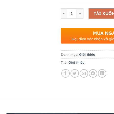
Số lượng
TẢI XUỐ
MUA NG
Gọi điện xác nhận và gi
Danh mục:
Giới thiệu
Thẻ:
Giới thiệu