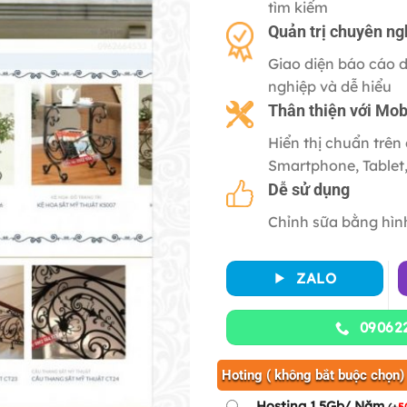
tìm kiếm
Quản trị chuyên ng
Giao diện báo cáo 
nghiệp và dễ hiểu
Thân thiện với
Mob
Hiển thị chuẩn trên 
Smartphone, Tablet
Dễ sử dụng
Chỉnh sữa bằng hìn
ZALO
09062
Hoting ( không bắt buộc chọn)
Hosting 1.5Gb/ Năm
(
+
5