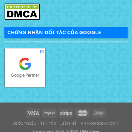
CHỨNG NHẬN ĐỐI TÁC CỦA GOOGLE
GIỚI THIỆU
TIN TỨC
LIÊN HỆ
ANMONGIDAY.COM
Copyright 2026 ©
TNC Việt Nam