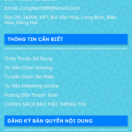
Email: Congtien1989@gmail.com
Địa Chỉ: 1420A, KP7, Bùi Văn Hòa, Long Bình, Biên
Hòa, Đồng Nai
THÔNG TIN CẦN BIẾT
Thỏa Thuận Sử Dụng
Tư Vấn Chọn Hosting
Tư Vấn Chọn Tên Miền
Tư Vấn Meketing Online
Hướng Dẫn Thanh Toán
CHÍNH SÁCH BẢO MẬT THÔNG TIN
ĐĂNG KÝ BẢN QUYỀN NỘI DUNG