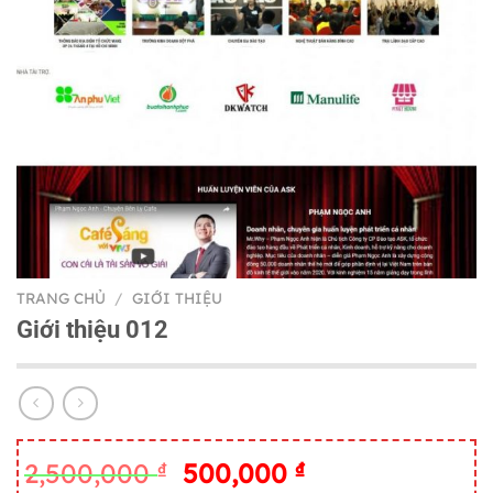
TRANG CHỦ
/
GIỚI THIỆU
Giới thiệu 012
Giá
Giá
2,500,000
₫
500,000
₫