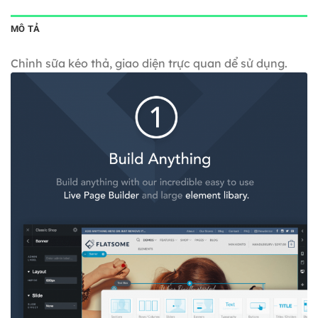
MÔ TẢ
Chỉnh sữa kéo thả, giao diện trực quan dể sử dụng.