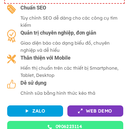
gốc
hiện
là:
tại
C
huẩn SEO
2,500,000 ₫.
là:
Tùy chỉnh SEO dễ dàng cho các công cụ tìm
500,000 ₫.
kiếm
Quản trị chuyên nghiệp, đơn giản
Giao diện báo cáo dạng biểu đồ, chuyên
nghiệp và dễ hiểu
Thân thiện với
Mobile
Hiển thị chuẩn trên các thiết bị Smartphone,
Tablet, Desktop
Dễ sử dụng
Chỉnh sữa bằng hình thức kéo thả
ZALO
WEB DEMO
0906223114