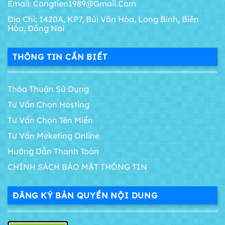
Email: Congtien1989@gmail.com
Địa Chỉ: 1420A, KP7, Bùi Văn Hòa, Long Bình, Biên
Hòa, Đồng Nai
THÔNG TIN CẦN BIẾT
Thỏa Thuận Sử Dụng
Tư Vấn Chọn Hosting
Tư Vấn Chọn Tên Miền
Tư Vấn Meketing Online
Hướng Dẫn Thanh Toán
CHÍNH SÁCH BẢO MẬT THÔNG TIN
ĐĂNG KÝ BẢN QUYỀN NỘI DUNG