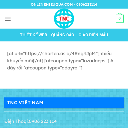
Chuyển
ONLINEHIEUQUA.COM - 0906223114
đến
nội
0
dung
THIẾT KẾ WEB
QUẢNG CÁO
GIAO DIỆN MẪU
[at url=”https://shorten.asia/4Rng4JpM”]nhiều
khuyến mãi[/at] [atcoupon type=”lazadacps”] A
đây rồi [atcoupon type=”adayroi”]
TNC VIỆT NAM
Điện Thoại:0906 223 114