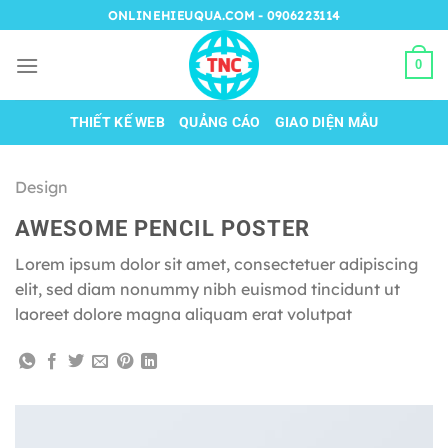
Chuyển
ONLINEHIEUQUA.COM - 0906223114
đến
nội
0
dung
THIẾT KẾ WEB
QUẢNG CÁO
GIAO DIỆN MẪU
Design
AWESOME PENCIL POSTER
Lorem ipsum dolor sit amet, consectetuer adipiscing
elit, sed diam nonummy nibh euismod tincidunt ut
laoreet dolore magna aliquam erat volutpat