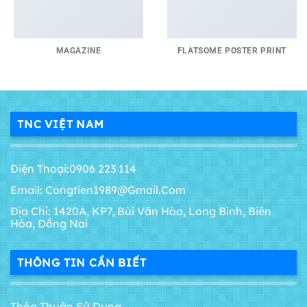
MAGAZINE
FLATSOME POSTER PRINT
TNC VIỆT NAM
Điện Thoại:0906 223 114
Email: Congtien1989@gmail.com
Địa Chỉ: 1420A, KP7, Bùi Văn Hòa, Long Bình, Biên
Hòa, Đồng Nai
THÔNG TIN CẦN BIẾT
Thỏa Thuận Sử Dụng